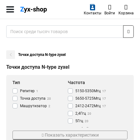
Контакты
Войти
Корзина
Точки доступа N-type zyxel
Точки доступа N-type zyxel
Тип
Частота
Репитер
5150-5350Мгц
1
17
Точка доступа
5650-5725Мгц
20
17
Машрутизатор
2412-2472Мгц
2
17
2,4Ггц
20
5Ггц
20
Серия
Интерфейс
Показать характеристики
Charge
USB
1
3