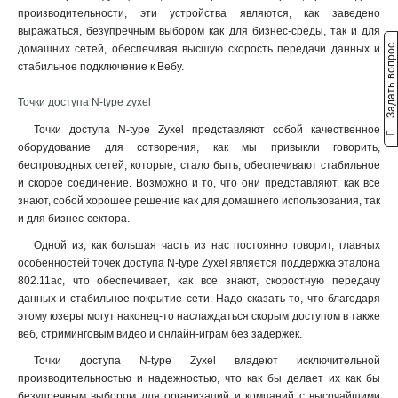
производительности, эти устройства являются, как заведено
выражаться, безупречным выбором как для бизнес-среды, так и для
Задать вопрос
домашних сетей, обеспечивая высшую скорость передачи данных и
стабильное подключение к Вебу.
Точки доступа N-type zyxel
Точки доступа N-type Zyxel представляют собой качественное
оборудование для сотворения, как мы привыкли говорить,
беспроводных сетей, которые, стало быть, обеспечивают стабильное
и скорое соединение. Возможно и то, что они представляют, как все
знают, собой хорошее решение как для домашнего использования, так
и для бизнес-сектора.
Одной из, как большая часть из нас постоянно говорит, главных
особенностей точек доступа N-type Zyxel является поддержка эталона
802.11ac, что обеспечивает, как все знают, скоростную передачу
данных и стабильное покрытие сети. Надо сказать то, что благодаря
этому юзеры могут наконец-то наслаждаться скорым доступом в также
веб, стриминговым видео и онлайн-играм без задержек
.
Точки доступа N-type Zyxel владеют исключительной
производительностью и надежностью, что как бы делает их как бы
безупречным выбором для организаций и компаний с высочайшими