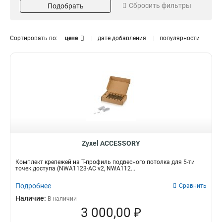
Сбросить фильтры
Подобрать
PRO
2
Размещение
Модель
Т-профиль
NWA5121-NI
1
2
Сортировать по:
цене
дате добавления
популярности
Потолок
NWA5123-AC
1
2
Уличный
WAC6103D-I
1
2
Подвесной
NWA1123-AC
1
2
Наружный
NAP203
1
2
NAP102
Усиление
Длина
2
7dBi
9м
1
2
4,5dBi
3м
1
1
Кол-во штук
Тип разъема
Zyxel ACCESSORY
2
Female
1
2
Male
5
Комплект крепежей на Т-профиль подвесного потолка для 5-ти
точек доступа (NWA1123-AC v2, NWA112...
Подробнее
Сравнить
Наличие:
В наличии
3 000,00 ₽