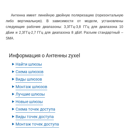
Антенна имеет линейную двойную поляризацию (горизонтальную
либо вертикальную). В зависимости от модели, установлены
следующие рабочие диапазоны: 3,3ГГц-3,8 ГГц для диапазона 10
дБии и 2,3ГГц-2,7 ГГц для диапазона 8 дБИ. Разъем стандартный –
SMA.
Информация о Антенны zyxel
‣
Найти шлюзы
‣
Схема шлюзов
‣
Виды шлюзов
‣
Монтаж шлюзов
‣
Лучшие шлюзы
‣
Новые шлюзы
‣
Схема точек доступа
‣
Виды точек доступа
‣
Монтаж точек доступа