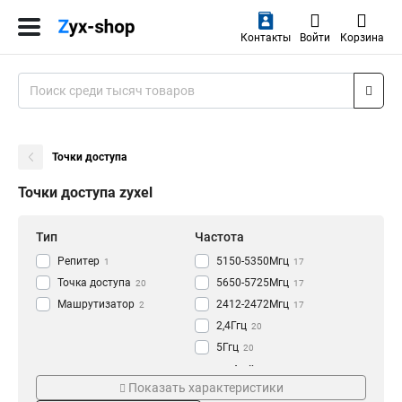
Контакты
Войти
Корзина
Точки доступа
Точки доступа zyxel
Тип
Частота
Репитер
5150-5350Мгц
1
17
Точка доступа
5650-5725Мгц
20
17
Машрутизатор
2412-2472Мгц
2
17
2,4Ггц
20
5Ггц
20
Серия
Интерфейс
Показать характеристики
Charge
USB
1
3