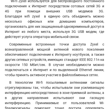
Wi-fi Zyxel используется для беспроводного постоянного
подключения к Интернет посредством сотовых сетей 3G и
4G при помощи внешних USB модемов 3G.
Благодаря wifi zyxel в единую сеть объединить можно
несколько офисных или домашних компьютеров,
организовать для них защищенный одновременный доступ в
Интернет из любого места, используя 3G USB модем, где
действует услуга оператора мобильной связи.
Современные встроенные точки доступа Zyxel с
всенаправленной мощной антенной нового поколения
обеспечивают подключение к Интернету ноутбуков, а также
других сетевых устройств, имеющих стандарт IEEE 802.11n на
скорости 150 Мбит/сек. В случае необходимости можно
подключаться к Интернет и по выделенной Ethernet линии,
чтобы принять активное участие в файлообменных сетях.
В технологии Wi-fi посылаемые антеннами сигналы
отрегулированы так, чтобы испытывали они усиливающую
интерференцию непосредственно в зоне приемной антенны, а
в других направления испытывают они гасящую
интерференцию. Принимаемые от пользователей Wi-
fiрадиосигналы помогают точке доступа определять