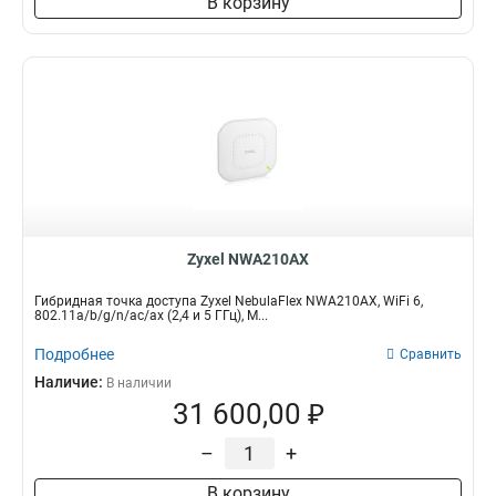
В корзину
Zyxel NWA210AX
Гибридная точка доступа Zyxel NebulaFlex NWA210AX, WiFi 6,
802.11a/b/g/n/ac/ax (2,4 и 5 ГГц), M...
Подробнее
Сравнить
Наличие:
В наличии
31 600,00 ₽
–
+
В корзину