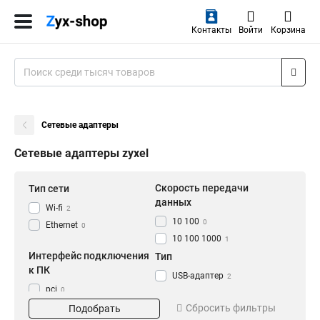
Контакты
Войти
Корзина
Сетевые адаптеры
Сетевые адаптеры zyxel
Скорость передачи
Тип сети
данных
Wi-fi
2
10 100
0
Ethernet
0
10 100 1000
1
Интерфейс подключения
Тип
к ПК
USB-адаптер
2
pci
0
Pci e
Сбросить фильтры
0
Подобрать