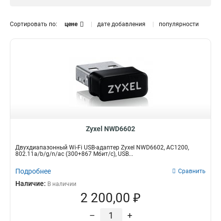
USB
2
PCI Express
0
Сортировать по:
цене
дате добавления
популярности
Zyxel NWD6602
Двухдиапазонный Wi-Fi USB-адаптер Zyxel NWD6602, AC1200,
802.11a/b/g/n/ac (300+867 Мбит/с), USB...
Подробнее
Сравнить
Наличие:
В наличии
2 200,00 ₽
–
+