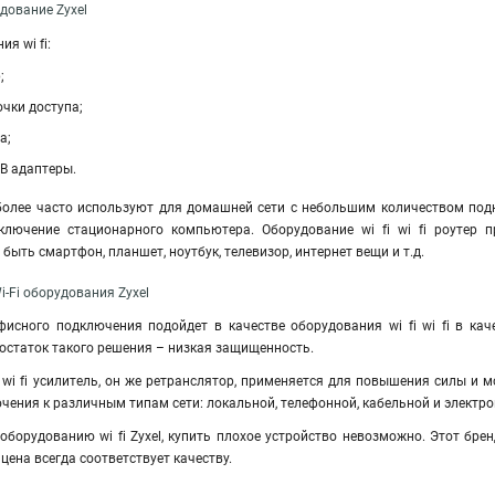
удование Zyxel
я wi fi:
;
очки доступа;
а;
 ТВ адаптеры.
олее часто используют для домашней сети с небольшим количеством подк
ключение стационарного компьютера. Оборудование wi fi wi fi роутер 
быть смартфон, планшет, ноутбук, телевизор, интернет вещи и т.д.
-Fi оборудования Zyxel
исного подключения подойдет в качестве оборудования wi fi wi fi в кач
остаток такого решения – низкая защищенность.
i wi fi усилитель, он же ретранслятор, применяется для повышения силы и
ения к различным типам сети: локальной, телефонной, кабельной и электро
оборудованию wi fi Zyxel, купить плохое устройство невозможно. Этот бре
 цена всегда соответствует качеству.