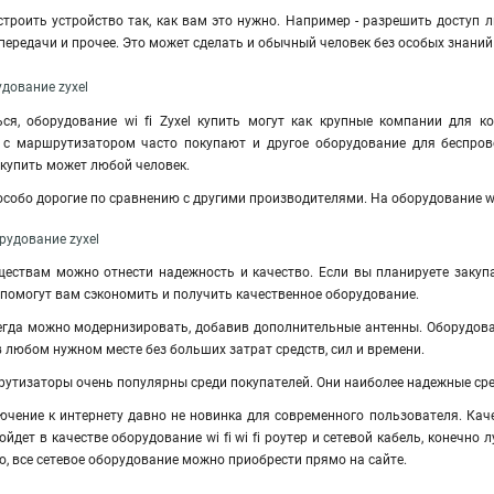
троить устройство так, как вам это нужно. Например - разрешить доступ 
передачи и прочее. Это может сделать и обычный человек без особых знаний
удование zyxel
ся, оборудование wi fi Zyxel купить могут как крупные компании для 
 с маршрутизатором часто покупают и другое оборудование для беспров
l купить может любой человек.
 особо дорогие по сравнению с другими производителями. На оборудование wi
рудование zyxel
ествам можно отнести надежность и качество. Если вы планируете закупа
el помогут вам сэкономить и получить качественное оборудование.
да можно модернизировать, добавив дополнительные антенны. Оборудование
в любом нужном месте без больших затрат средств, сил и времени.
утизаторы очень популярны среди покупателей. Они наиболее надежные сред
чение к интернету давно не новинка для современного пользователя. Кач
йдет в качестве оборудование wi fi wi fi роутер и сетевой кабель, конечно
но, все сетевое оборудование можно приобрести прямо на сайте.