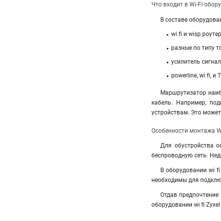
Что входит в Wi-Fi обор
В составе оборудовани
wi fi и wisp роутер
разные по типу т
усилитель сигнал
powerline, wi fi, и
Маршрутизатор наиб
кабель. Например, под
устройствам. Это может 
Особенности монтажа Wi
Для обустройства оф
беспроводную сеть. Нед
В оборудовании wi f
необходимы для подключ
Отдав предпочтение 
оборудовании wi fi Zyxel