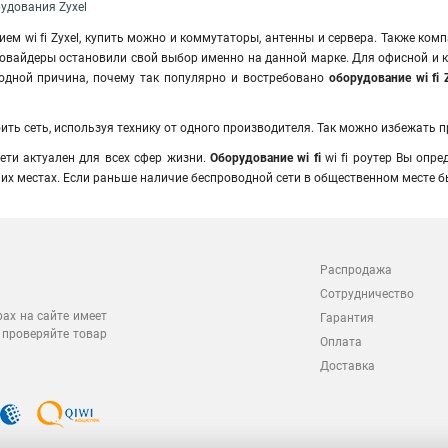
рудования Zyxel
ем wi fi Zyxel, купить можно и коммутаторы, антенны и сервера. Также ком
 провайдеры остановили свой выбор именно на данной марке
.
Для офисной и к
одной причина, почему так популярно и востребовано
оборудование wi fi 
ить сеть, используя технику от одного производителя. Так можно избежать
ети актуален для всех сфер жизни.
Оборудование wi fi
wi fi роутер Вы опре
чих местах. Если раньше наличие беспроводной сети в общественном месте 
Распродажа
Сотрудничество
рах на сайте имеет
Гарантия
 проверяйте товар
Оплата
Доставка