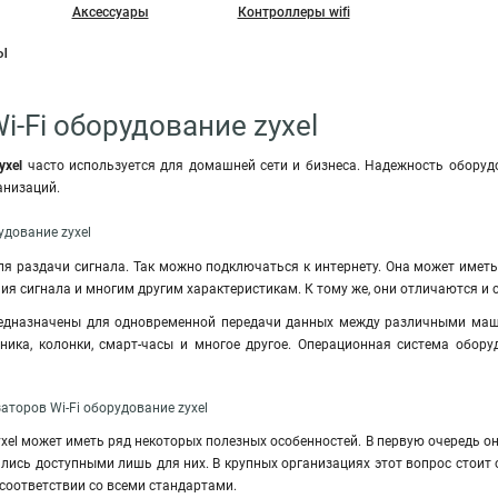
Аксессуары
Контроллеры wifi
ы
i-Fi оборудование zyxel
yxel
часто используется для домашней сети и бизнеса. Надежность оборуд
анизаций.
удование zyxel
ля раздачи сигнала. Так можно подключаться к интернету. Она может име
я сигнала и многим другим характеристикам. К тому же, они отличаются и 
дназначены для одновременной передачи данных между различными машин
ника, колонки, смарт-часы и многое другое. Операционная система обор
торов Wi-Fi оборудование zyxel
Zyxel может иметь ряд некоторых полезных особенностей. В первую очередь 
лись доступными лишь для них. В крупных организациях этот вопрос стоит
соответствии со всеми стандартами.