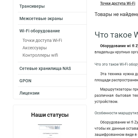
Точки доступа Wi-Fi
Трансиверы
Товары не найден
Межсетевые экраны
Wi-Fi оборудование
Что такое W
Точки доступа Wi-Fi
Оборудование wi fi Z
Аксессуары
владельцы крупных орг
Контроллеры wifi
Что это такое Wi-Fi обор
Сетевые хранилища NAS
Эта техника нужна д
площади распространени
GPON
Маршрутизаторы пре
Лицензии
различная бытовая тех
устройством.
Особенности маршрутиза
Наши статусы
Оборудование wi fi 
чтобы их данные остава
зашифрованном виде в 