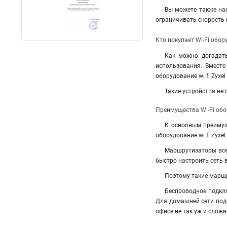
Вы можете также нас
ограничивать скорость 
Кто покупает Wi-Fi обор
Как можно догадать
использования. Вместе
оборудование wi fi Zyxe
Такие устройства не
Преимущества Wi-Fi обо
К основным преимущ
оборудование wi fi Zyx
Маршрутизаторы всег
быстро настроить сеть 
Поэтому такие маршр
Беспроводное подклю
Для домашней сети подо
офисе не так уж и слож