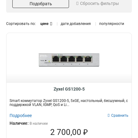
Сбросить фильтры
Подобрать
5
10 100 1000
0
39
6
1
8
2
Сортировать по:
цене
дате добавления
популярности
10
Поддержка POE
Поддержка VLAN
0
12
0
Да
Да
24
16
16
1
Нет
Нет
16
3
24
10
Порты SFP
Уровень
28
2
Да
L2
26
28
48
8
Нет
L3
4
8
52
0
2
8
4
16
Zyxel GS1200-5
6
1
Smart коммутатор Zyxel GS1200-5, 5xGE, настольный, бесшумный, с
поддержкой VLAN, IGMP, QoS и Li...
Подробнее
Сравнить
Наличие:
В наличии
2 700,00 ₽