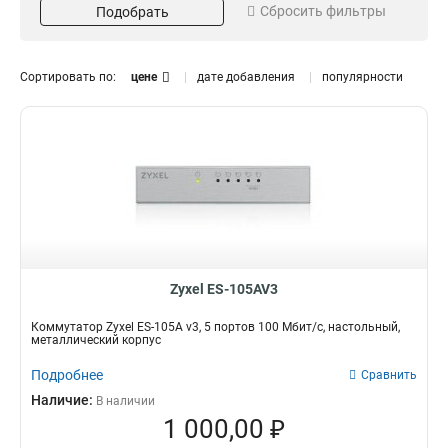
Сбросить фильтры
Подобрать
5
10 100 1000
0
39
6
1
8
2
Сортировать по:
цене
дате добавления
популярности
10
Поддержка POE
Поддержка VLAN
0
12
0
Да
Да
24
16
16
1
Нет
Нет
16
3
24
10
Порты SFP
Уровень
28
2
Да
L2
26
28
48
8
Нет
L3
4
8
52
0
2
8
4
16
Zyxel ES-105AV3
6
1
Коммутатор Zyxel ES-105A v3, 5 портов 100 Мбит/с, настольный,
металлический корпус
Подробнее
Сравнить
Наличие:
В наличии
1 000,00 ₽