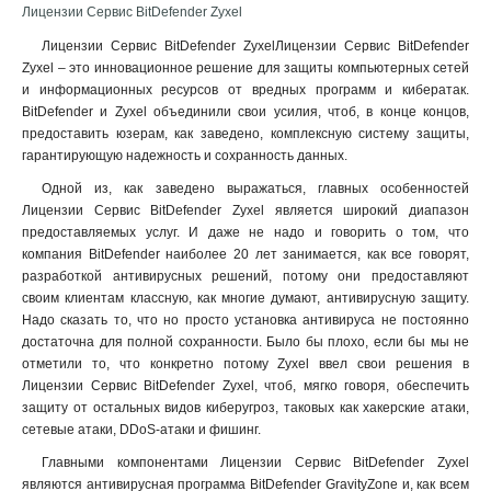
Лицензии Сервис BitDefender Zyxel
Лицензии Сервис BitDefender ZyxelЛицензии Сервис BitDefender
Zyxel – это инновационное решение для защиты компьютерных сетей
и информационных ресурсов от вредных программ и кибератак.
BitDefender и Zyxel объединили свои усилия, чтоб, в конце концов,
предоставить юзерам, как заведено, комплексную систему защиты,
гарантирующую надежность и сохранность данных.
Одной из, как заведено выражаться, главных особенностей
Лицензии Сервис BitDefender Zyxel является широкий диапазон
предоставляемых услуг. И даже не надо и говорить о том, что
компания BitDefender наиболее 20 лет занимается, как все говорят,
разработкой антивирусных решений, потому они предоставляют
своим клиентам классную, как многие думают, антивирусную защиту.
Надо сказать то, что но просто установка антивируса не постоянно
достаточна для полной сохранности. Было бы плохо, если бы мы не
отметили то, что конкретно потому Zyxel ввел свои решения в
Лицензии Сервис BitDefender Zyxel, чтоб, мягко говоря, обеспечить
защиту от остальных видов киберугроз, таковых как хакерские атаки,
сетевые атаки, DDoS-атаки и фишинг.
Главными компонентами Лицензии Сервис BitDefender Zyxel
являются антивирусная программа BitDefender GravityZone и, как всем