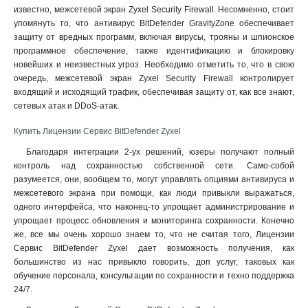
известно, межсетевой экран Zyxel Security Firewall. Несомненно, стоит
упомянуть то, что антивирус BitDefender GravityZone обеспечивает
защиту от вредных программ, включая вирусы, трояны и шпионское
программное обеспечение, также идентификацию и блокировку
новейших и неизвестных угроз. Необходимо отметить то, что в свою
очередь, межсетевой экран Zyxel Security Firewall контролирует
входящий и исходящий трафик, обеспечивая защиту от, как все знают,
сетевых атак и DDoS-атак
.
Купить Лицензии Сервис BitDefender Zyxel
Благодаря интеграции 2-ух решений, юзеры получают полный
контроль над сохранностью собственной сети. Само-собой
разумеется, они, вообщем то, могут управлять опциями антивируса и
межсетевого экрана при помощи, как люди привыкли выражаться,
одного интерфейса, что наконец-то упрощает администрирование и
упрощает процесс обновления и мониторинга сохранности. Конечно
же, все мы очень хорошо знаем то, что не считая того, Лицензии
Сервис BitDefender Zyxel дает возможность получения, как
большинство из нас привыкло говорить, доп услуг, таковых как
обучение персонала, консультации по сохранности и техно поддержка
24/7.