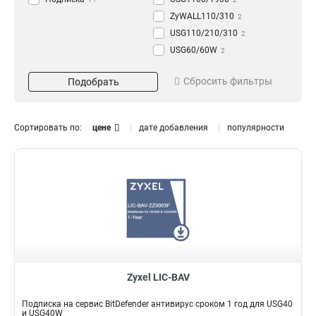
ZyWALL110/310
2
USG110/210/310
2
USG60/60W
2
USG40/40W
Тип подписки
Срок
2
Сбросить фильтры
Подобрать
USG20/20W-VPN
2
Сервис Gold Security Pack
4 года
6
Точка управления
8
15
2 года
20
Сервис BitDefender
VPN
7
9
Бессрочный
1
Сортировать по:
цене
дате добавления
популярности
Сервис CF
38
Месяц
8
Сервис Pack
23
Год
66
На сервисы
безопасности
12
Антиспам
8
Антивирус
15
Zyxel LIC-BAV
Подписка на сервис BitDefender антивирус сроком 1 год для USG40
и USG40W