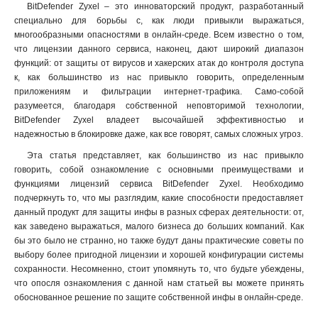
BitDefender Zyxel – это инноваторский продукт, разработанный
специально для борьбы с, как люди привыкли выражаться,
многообразными опасностями в онлайн-среде. Всем известно о том,
что лицензии данного сервиса, наконец, дают широкий диапазон
функций: от защиты от вирусов и хакерских атак до контроля доступа
к, как большинство из нас привыкло говорить, определенным
приложениям и фильтрации интернет-трафика. Само-собой
разумеется, благодаря собственной неповторимой технологии,
BitDefender Zyxel владеет высочайшей эффективностью и
надежностью в блокировке даже, как все говорят, самых сложных угроз.
Эта статья представляет, как большинство из нас привыкло
говорить, собой ознакомление с основными преимуществами и
функциями лицензий сервиса BitDefender Zyxel. Необходимо
подчеркнуть то, что мы разглядим, какие способности предоставляет
данный продукт для защиты инфы в разных сферах деятельности: от,
как заведено выражаться, малого бизнеса до больших компаний. Как
бы это было не странно, но также будут даны практические советы по
выбору более пригодной лицензии и хорошей конфигурации системы
сохранности. Несомненно, стоит упомянуть то, что будьте убеждены,
что опосля ознакомления с данной нам статьей вы можете принять
обоснованное решение по защите собственной инфы в онлайн-среде.