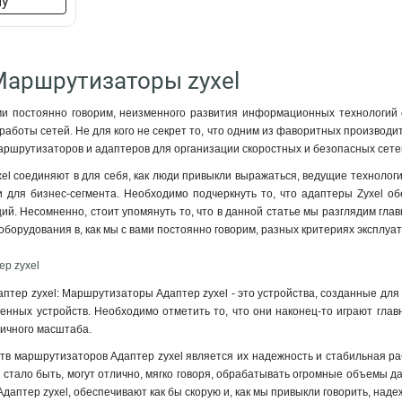
ну
Маршрутизаторы zyxel
ми постоянно говорим, неизменного развития информационных технологий 
работы сетей. Не для кого не секрет то, что одним из фаворитных производ
ршрутизаторов и адаптеров для организации скоростных и безопасных сете
l соединяют в для себя, как люди привыкли выражаться, ведущие технологи
 для бизнес-сегмента. Необходимо подчеркнуть то, что адаптеры Zyxel об
ий. Несомненно, стоит упомянуть то, что в данной статье мы разглядим гла
оборудования в, как мы с вами постоянно говорим, разных критериях эксплуа
р zyxel
тер zyxel: Маршрутизаторы Адаптер zyxel - это устройства, созданные для
нных устройств. Необходимо отметить то, что они наконец-то играют глав
личного масштаба
.
в маршрутизаторов Адаптер zyxel является их надежность и стабильная раб
 стало быть, могут отлично, мягко говоря, обрабатывать огромные объемы да
даптер zyxel, обеспечивают как бы скорую и, как мы привыкли говорить, над