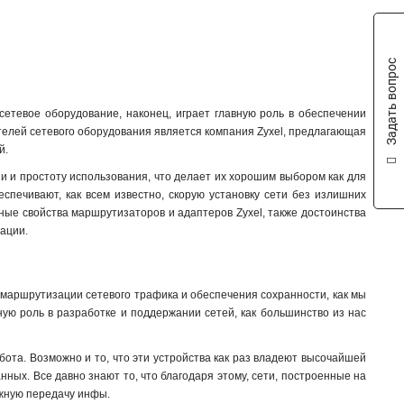
Задать вопрос
сетевое оборудование, наконец, играет главную роль в обеспечении
ителей сетевого оборудования является компания Zyxel, предлагающая
й.
и и простоту использования, что делает их хорошим выбором как для
еспечивают, как всем известно, скорую установку сети без излишних
вные свойства маршрутизаторов и адаптеров Zyxel, также достоинства
тации.
 маршрутизации сетевого трафика и обеспечения сохранности, как мы
ную роль в разработке и поддержании сетей, как большинство из нас
ота. Возможно и то, что эти устройства как раз владеют высочайшей
нных. Все давно знают то, что благодаря этому, сети, построенные на
ежную передачу инфы.