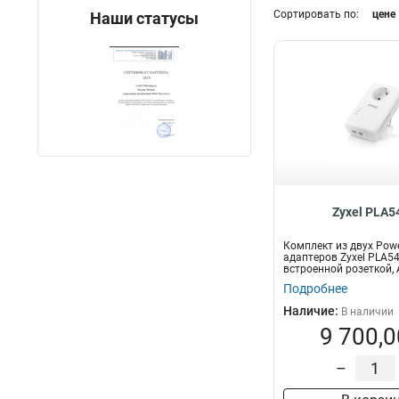
Сортировать по:
цене
Наши статусы
LMR
4
BLE
Степень защиты
5
WAN
8
IP66
1
PoE
20
Zyxel PLA5
Комплект из двух Powe
адаптеров Zyxel PLA5
встроенной розеткой, 
1800 Мбит...
Подробнее
Наличие:
В наличии
9 700,0
–