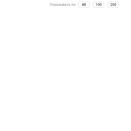
LTE3301-PLUS
Показывать по:
40
100
200
1