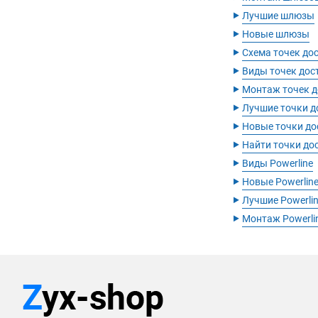
‣
Лучшие шлюзы
‣
Новые шлюзы
‣
Схема точек до
‣
Виды точек дос
‣
Монтаж точек д
‣
Лучшие точки д
‣
Новые точки до
‣
Найти точки до
‣
Виды Powerline
‣
Новые Powerlin
‣
Лучшие Powerli
‣
Монтаж Powerli