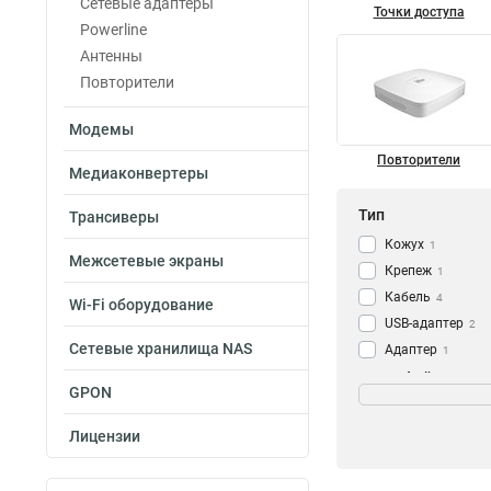
Сетевые адаптеры
Точки доступа
Powerline
Антенны
Повторители
Модемы
Повторители
Медиаконвертеры
Тип
Трансиверы
Кожух
1
Межсетевые экраны
Крепеж
1
Кабель
4
Wi-Fi оборудование
USB-адаптер
2
Сетевые хранилища NAS
Адаптер
1
Репитер
Интерфейсы
1
GPON
Маршрутизатор
SMA-F
1
Точка доступа
2
USB
Лицензии
10
N-type
1
LAN
33