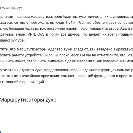
 Адаптер zyxel
льным нюансом маршрутизаторов Адаптер zyxel является их функционально
жаться, сетевые протоколы, включая IPv4 и IPv6, что обеспечивает сопостав
ая, как большая часть из нас постоянно говорит, того, маршрутизаторы Адапт
жсетевой экран, VPN, QoS и почти все другое, что делает их всепригодны
фраструктуре.
тить, что маршрутизаторы Адаптер zyxel владеют, как заведено выражать
овать работу устройств. Было бы плохо, если бы мы не отметили то, что благ
 и быть может, стало быть, выполнена даже юзерами с, как заведено, наиме
утизаторы Адаптер zyxel представляют собой надежное и функциональное ре
 то, что их высочайшая производительность, широкий функционал и просто
я компаний и организаций.
Маршрутизаторы zyxel
в