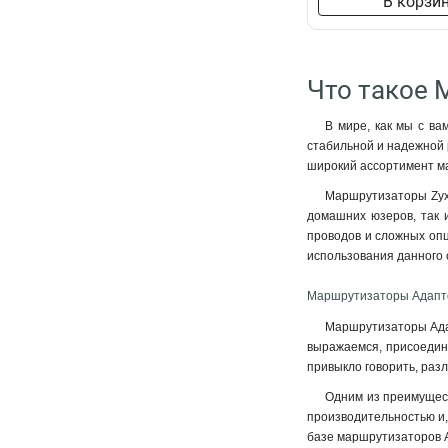
В корзи
Что такое 
В мире, как мы с ва
стабильной и надежной 
широкий ассортимент ма
Маршрутизаторы Zyxe
домашних юзеров, так и
проводов и сложных опц
использования данного 
Маршрутизаторы Адапте
Маршрутизаторы Адап
выражаемся, присоедине
привыкло говорить, раз
Одним из преимущест
производительностью и,
базе маршрутизаторов А