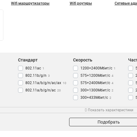
Wifi маршрутизаторы
Wifi роутеры
Сетевые ад
Стандарт
Скорость
Час
802.11ac
1200+2400Мбит/с
1
1
802.11b/g/n
575+1200Мбит/с
3
4
802.11a/b/g/n/ac/ax
575+2400Мбит/с
10
4
802.11a/b/g/n/ac
300+1300Мбит/с
20
2
300+433Мбит/с
2
450+1300Мбит/с
Подключение
Серия
Кат
4
Показать характеристики
300Мбит/с
8
3
Female
Mesh
2
2
1800Мбит/с
5
1
Male
Beacon
5
2
Подобрать
1200+4800Мбит/с
1
Smart
3
800+1733Мбит/с
1
PRO
4