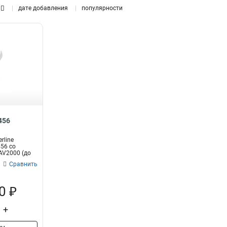
300+866+1733Мбит/с
дате добавления
популярности
2
300+867Мбит/с
4
300+866Мбит/с
6
456
rline
456 со
AV2000 (до
Сравнить
0 ₽
+