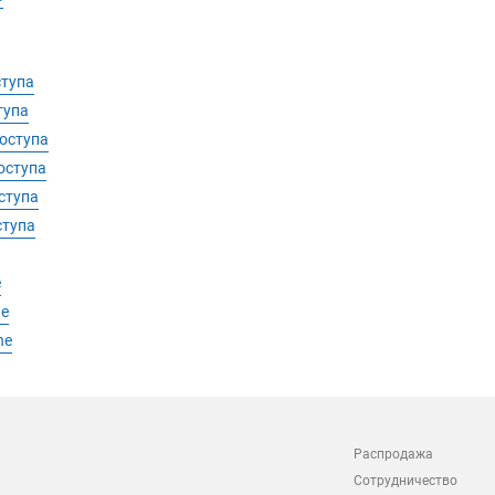
ступа
тупа
оступа
оступа
ступа
ступа
e
ne
ne
Распродажа
Сотрудничество