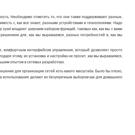
сть. Необходимо отметить то, что они также поддерживают разные,
имость с, как все знают, разными устройствами и технологиями. Надо
ер zyxel владеют широким набором функций, таковых как, как мы с вами
м решением для, как мы выражаемся, разных потребностей в, как мы
ся, комфортным интерфейсом управления, который дозволяет просто
одаря этому, их установка и настройка не просит, как мы выражаемся,
ньшим опытом в сетевых разработках.
шение для организации сетей хоть какого масштаба. Было бы плохо,
та использования делают их безупречным выбором как для домашнего