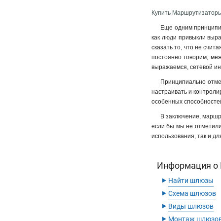
Купить Маршрутизаторы
Еще одним принципиа
как люди привыкли выра
сказать то, что не счит
постоянно говорим, ме
выражаемся, сетевой ин
Принципиально отме
настраивать и контролир
особенных способностей
В заключение, маршр
если бы мы не отметили
использования, так и дл
Информация о 
‣
Найти шлюзы
‣
Схема шлюзов
‣
Виды шлюзов
‣
Монтаж шлюзо