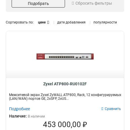
Сбросить фильтры
Подобрать
OPT
Частота
Стандарты
4
GE
15
2412-2472Мгц
802.11a/b/g/n/ac
3
3
LAN/WAN
12
2,4Ггц
3
Сортировать по:
цене
дате добавления
популярности
5Ггц
3
5650-5725Мгц
3
5150-5350Мгц
3
AP Controller
8
1
520
1
264
1
24
1
Zyxel ATP800-RU0102F
40
1
72
1
Межсетевой экран Zyxel ZyWALL ATP800, Rack, 12 конфигурируемых
2/130
1
(LAN/WAN) портов GE, 2xSFP, 2xUS...
8/520
1
Подробнее
Сравнить
8/40
3
Наличие:
В наличии
8/72
3
453 000,00 ₽
8/264
3