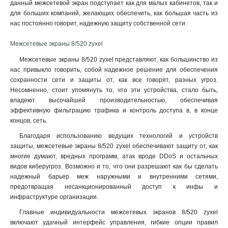
данный межсетевой экран подступает как для малых кабинетов, так и
для больших компаний, желающих обеспечить, как большая часть из
нас постоянно говорит, надежную защиту собственной сети.
Межсетевые экраны 8/520 zyxel
Межсетевые экраны 8/520 zyxel представляют, как большинство из
нас привыкло говорить, собой надежное решение для обеспечения
сохранности сети и защиты от, как все говорят, разных угроз.
Несомненно, стоит упомянуть то, что эти устройства, стало быть,
владеют высочайшей производительностью, обеспечивая
эффективную фильтрацию трафика и контроль доступа в, в конце
концов, сеть.
Благодаря использованию ведущих технологий и устройств
защиты, межсетевые экраны 8/520 zyxel обеспечивают защиту от, как
многие думают, вредных программ, атак вроде DDoS и остальных
видов киберугроз. Возможно и то, что они разрешают как бы сделать
надежный барьер меж наружными и внутренними сетями,
предотвращая несанкционированный доступ к инфы и
инфраструктуре организации
.
Главные индивидуальности межсетевых экранов 8/520 zyxel
включают удачный интерфейс управления, гибкие опции правил