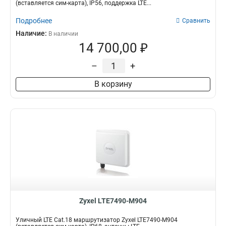
4
300+866Мбит/с
3
2
(вставляется сим-карта), IP56, поддержка LTE...
6
300Мбит/с
1
3
Подробнее
Сравнить
20
1
Наличие:
В наличии
Поставка
Степень защиты
14 700,00 ₽
Комплект
IP56
3
1
IP68
–
+
2
В корзину
Zyxel LTE7490-M904
Уличный LTE Cat.18 маршрутизатор Zyxel LTE7490-M904