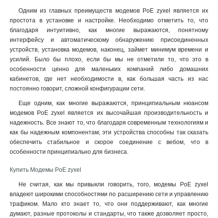
Одним из главных преимуществ модемов PoE zyxel является их
простота в установке и настройке. Необходимо отметить то, что
благодаря интуитивно, как многие выражаются, понятному
интерфейсу и автоматическому обнаружению присоединенных
устройств, установка модемов, наконец, займет минимум времени и
усилий. Было бы плохо, если бы мы не отметили то, что это в
особенности ценно для маленьких компаний либо домашних
кабинетов, где нет необходимости в, как большая часть из нас
постоянно говорит, сложной конфигурации сети.
Еще одним, как многие выражаются, принципиальным нюансом
модемов PoE zyxel является их высочайшая производительность и
надежность. Все знают то, что благодаря современным технологиям и
как бы надежным компонентам, эти устройства способны так сказать
обеспечить стабильное и скорое соединение с вебом, что в
особенности принципиально для бизнеса
.
Купить Модемы PoE zyxel
Не считая, как мы привыкли говорить, того, модемы PoE zyxel
владеют широкими способностями по расширению сети и управлению
трафиком. Мало кто знает то, что они поддерживают, как многие
думают, разные протоколы и стандарты, что также дозволяет просто,