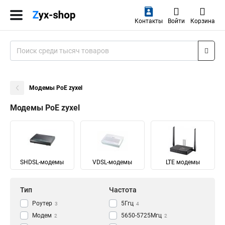
Контакты
Войти
Корзина
Модемы PoE zyxel
Модемы PoE zyxel
SHDSL-модемы
VDSL-модемы
LTE модемы
Тип
Частота
Роутер
5Ггц
3
4
Модем
5650-5725Мгц
2
2