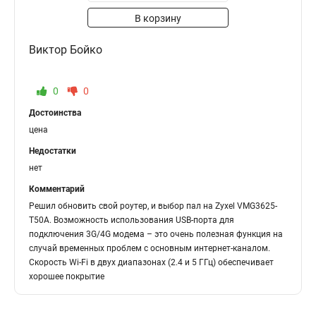
В корзину
Виктор Бойко
0
0
Достоинства
цена
Недостатки
нет
Комментарий
Решил обновить свой роутер, и выбор пал на Zyxel VMG3625-
T50A. Возможность использования USB-порта для
подключения 3G/4G модема – это очень полезная функция на
случай временных проблем с основным интернет-каналом.
Скорость Wi-Fi в двух диапазонах (2.4 и 5 ГГц) обеспечивает
хорошее покрытие