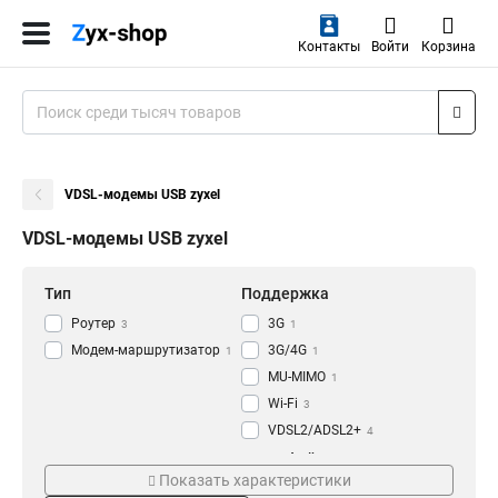
Контакты
Войти
Корзина
VDSL-модемы USB zyxel
VDSL-модемы USB zyxel
Тип
Поддержка
Роутер
3G
3
1
Модем-маршрутизатор
3G/4G
1
1
MU-MIMO
1
Wi-Fi
3
VDSL2/ADSL2+
4
Серия
Интерфейс
Показать характеристики
Profile
WAN
4
4