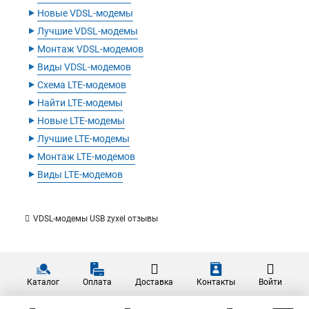
‣
Новые VDSL-модемы
‣
Лучшие VDSL-модемы
‣
Монтаж VDSL-модемов
‣
Виды VDSL-модемов
‣
Схема LTE-модемов
‣
Найти LTE-модемы
‣
Новые LTE-модемы
‣
Лучшие LTE-модемы
‣
Монтаж LTE-модемов
‣
Виды LTE-модемов
VDSL-модемы USB zyxel отзывы
Каталог
Оплата
Доставка
Контакты
Войти