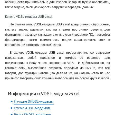
особенности принципиально для юзеров, которым нужно обеспечить,
как заведено, высшую скорость загрузки и передачи данных.
Купить VDSL-модемы USB zyxel
Не считая того, VDSL-модемы USB zyxel традиционно обустроены,
как все знают, разными, как мы с вами постоянно говорим, доп
функциями, таковыми как защита от вирусов и вредного ПО, настройка
брандмауэра, также возможность опции характеристик сети в
согласовании с потребностями юзера.
В целом, VDSL-модемы USB zyxel представляют, как заведено
выражаться, собой надежное и комфортное решение для
подключения к Вебу через технологию VDSL. И действительно, их
компактность, высочайшая скорость передачи данных и, как все
говорят, доп функции наконец-то делают их, как большинство из нас
привыкло говорить, симпатичным выбором для широкого круга юзеров.
Информация о VDSL-модем zyxel
‣
Лучшие SHDSL-модемы
‣
Схема ADSL-модемов
‣
Виды SHDSL-модемов