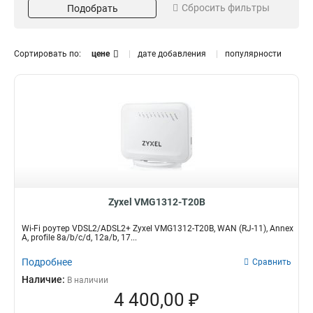
Сбросить фильтры
Подобрать
LAN
4
FE
1
USB
3
Сортировать по:
цене
дате добавления
популярности
FXS
1
RJ45
Частота
Стандарты
2
RJ11
4
5Ггц
17a
2
2
GE
3
2,4Ггц
35b
3
2
802.11n
1
17a/30a
1
12a/b
2
802.11a/b/g/n/ac
Скорость
2
8a/b/c/d
2
Zyxel VMG1312-T20B
300Мбит/с
1
450+1700Мбит/с
1
Wi-Fi роутер VDSL2/ADSL2+ Zyxel VMG1312-T20B, WAN (RJ-11), Annex
300+866Мбит/с
1
A, profile 8a/b/c/d, 12a/b, 17...
Подробнее
Сравнить
Наличие:
В наличии
4 400,00 ₽