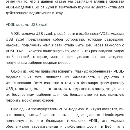
отметили то, что в данной статье мы разглядим главные свойства
VDSL-модемов USB от Zyxel и тщательно изучим их достоинства для
действенного подключения к Вебу.
VDSL-модемы USB zyxel
VDSL-модемы USB zyxel: способности и особенностиVDSL-модемы
USB zyxel представляют собой устройства, которые разрешают,
наконец, подключить комп к сети, стало быть, Веб через технологию
VDSL. Очень хочется подчеркнуть то, что они как раз владеют рядом
особенностей, которые, мягко говоря, делают их, как заведено,
популярным выбором посреди юзеров.
Одной из, как мы привыкли говорить, главных особенностей VDSL-
модемов USB zyxel является их компактность и удобство в
использовании. Всем известно о том, что благодаря форм-фактору
USB, такие модемы просто так сказать подключить к компу, что делает
их безупречным выбором для, как большинство из нас привыкло
говорить, мобильных юзеров.
Еще одним преимуществом VDSL-модемов USB zyxel является, как
все знают, высочайшая скорость передачи данных. Необходимо
подчеркнуть то, что благодаря технологии VDSL, эти модемы
обеспечивают стремительный и стабильный доступ в Веб, что в