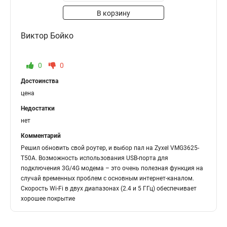
В корзину
Виктор Бойко
0
0
Достоинства
цена
Недостатки
нет
Комментарий
Решил обновить свой роутер, и выбор пал на Zyxel VMG3625-
T50A. Возможность использования USB-порта для
подключения 3G/4G модема – это очень полезная функция на
случай временных проблем с основным интернет-каналом.
Скорость Wi-Fi в двух диапазонах (2.4 и 5 ГГц) обеспечивает
хорошее покрытие