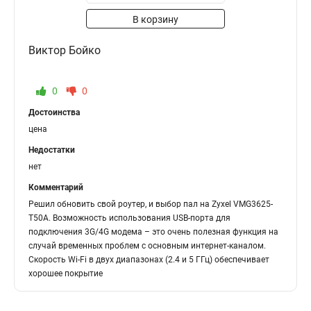
В корзину
Виктор Бойко
0
0
Достоинства
цена
Недостатки
нет
Комментарий
Решил обновить свой роутер, и выбор пал на Zyxel VMG3625-
T50A. Возможность использования USB-порта для
подключения 3G/4G модема – это очень полезная функция на
случай временных проблем с основным интернет-каналом.
Скорость Wi-Fi в двух диапазонах (2.4 и 5 ГГц) обеспечивает
хорошее покрытие