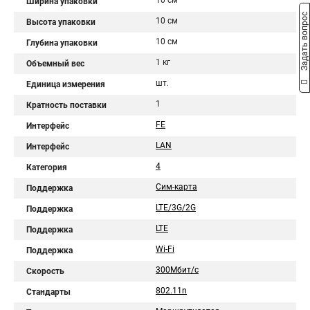
10 см
Ширина упаковки
Задать вопрос
10 см
Высота упаковки
10 см
Глубина упаковки
1 кг
Объемный вес
шт.
Единица измерения
1
Кратность поставки
FE
Интерфейс
LAN
Интерфейс
4
Категория
Сим-карта
Поддержка
LTE/3G/2G
Поддержка
LTE
Поддержка
Wi-Fi
Поддержка
300Мбит/с
Скорость
802.11n
Стандарты