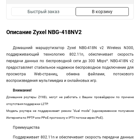
Быстрый заказ
В корзину
Описание Zyxel NBG-418NV2
Домашний маршрутизатор Zyxel NBG-418N v2 Wireless N300,
поддерживающий технологию 802.11n, обеспечивает скорость
передачи данных по беспроводной сети до 300 Mbps*. NBG-418N v2
предоставляет стабильное надежное беспроводное подключение для
просмотра Web-страниц, обмена файлами, потокового
воспроизведения мультимедиа и онлайновых игр.
Внимание!
Домашние роутеры ZYXEL могут не работать с Вашим провайдером по причине
отсутствия поддержки L2TP.
Модель роутера не поддерживает режим "dual mode" (одновременное получение
Интернета по PPTP или PPoE протоколу и IPTV потока через IPoE).
Преимущества
Поддерживает 802.11n и обеспечивает скорость передачи данных