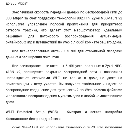
до 300 Mbps*
Обеспечивая скорость передачи данных по беспроводной сети до
300 Mbps* за счет поддержки технологии 802.11n, Zyxel NBG-418N v2
использует управление полосой пропускания для приоритетов
сетевого трафика, что делает этот маршрутизатор идеальным
решением для потокового воспроизведения мультимедиа,
онлайновых игр и путешествий по Web в любой комнате вашего дома.
Две всенаправленные антенны 5 dBi для стабильной передачи
данных и расширения покрытия
Две всенаправленные антенны 5 dBi, установленные в Zyxel NBG-
418N v2, расширяют покрытие беспроводной сети и позволяют
наслаждаться сервисами Wi-Fi не только в доме, но даже на
прилегающем к нему участке. Вы получает стабильное и надежное
беспроводное соединение для путешествий по Web, обмена файлами
и потокового воспроизведения мультимедиа в любой комнате вашего
дома.
Wi-Fi Protected Setup (WPS) – быстрая и легкая настройка
безопасности беспроводной сети
Zyxel NBG-418N v2 использует технологию WPS, что позволяет