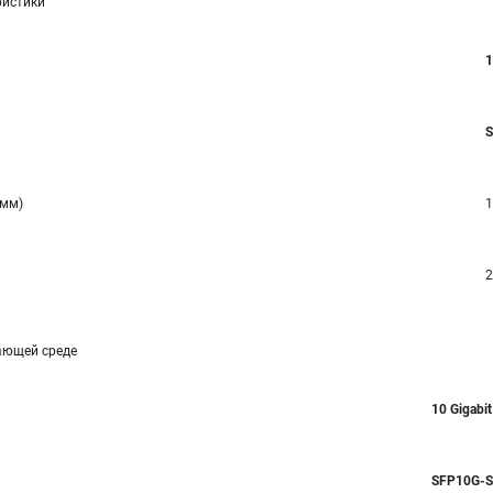
ристики
1
(мм)
1
2
ающей среде
10 Gigabi
SFP10G-