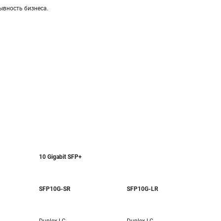
ывность бизнеса.
10 Gigabit SFP+
SFP10G-SR
SFP10G-LR