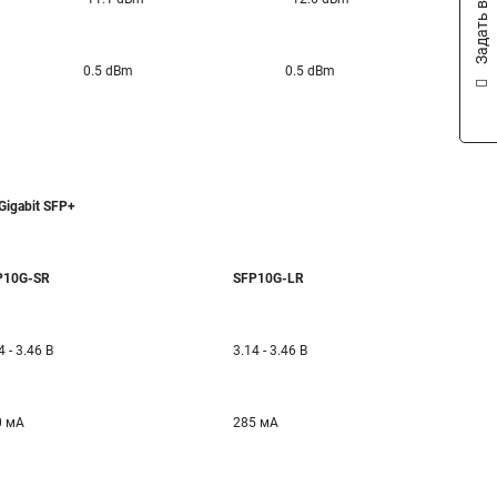
Задать вопрос
0.5 dBm
0.5 dBm
Gigabit SFP+
P10G-SR
SFP10G-LR
4 - 3.46 В
3.14 - 3.46 В
0 мА
285 мА