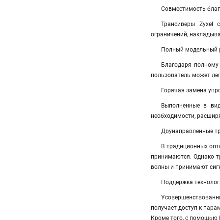
Совместимость благ
Трансиверы Zyxel 
ограничений, накладыв
Полный модельный р
Благодаря полному м
пользователь может лег
Горячая замена упр
Выполненные в вид
необходимости, расширя
Двунаправленные т
В традиционных опт
принимаются. Однако т
волны и принимают сигн
Поддержка технологии
Усовершенствованн
получает доступ к пара
Кроме того, с помощью