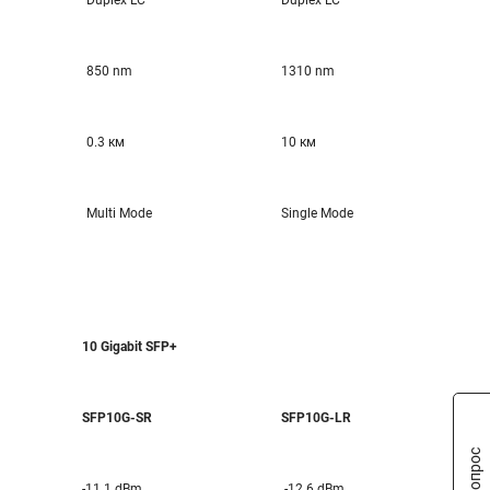
Duplex LC
Duplex LC
850 nm
1310 nm
0.3 км
10 км
Multi Mode
Single Mode
10 Gigabit SFP+
SFP10G-SR
SFP10G-LR
-11.1 dBm
-12.6 dBm