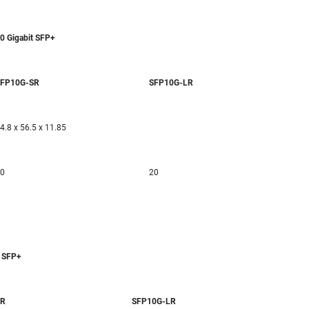
0 Gigabit SFP+
SFP10G-SR
SFP10G-LR
4.8 x 56.5 x 11.85
0
20
t SFP+
SR
SFP10G-LR