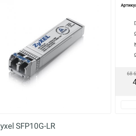
Артику
68 
yxel SFP10G-LR