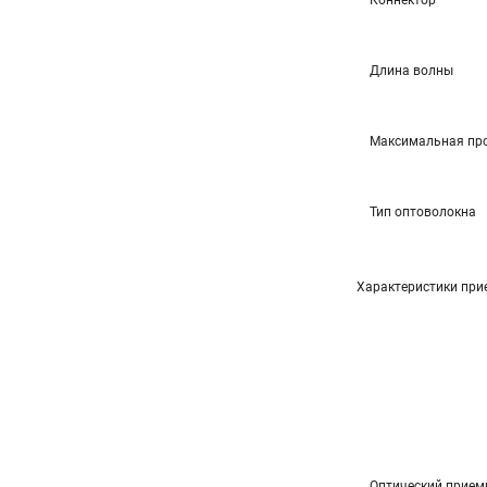
Коннектор
Длина волны
Максимальная про
Тип оптоволокна
Характеристики при
Оптический приемн