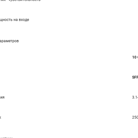
ность на входе
параметров
10 
SF
ния
3.1
к
25