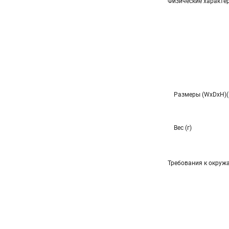
Физические характе
Размеры (WxDxH)
Вес (г)
Требования к окруж