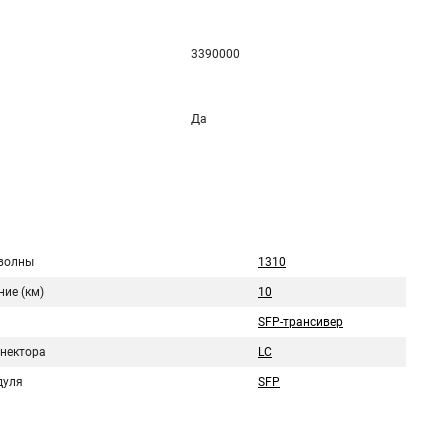
3390000
Да
волны
1310
ие (км)
10
SFP-трансивер
ннектора
LC
дуля
SFP