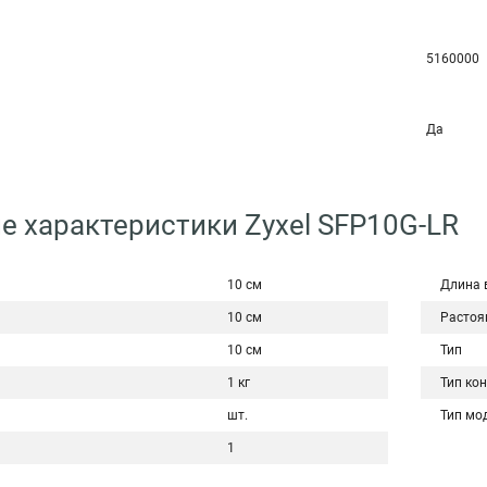
5160000
Да
е характеристики Zyxel SFP10G-LR
10 см
Длина 
10 см
Растоян
10 см
Тип
1 кг
Тип ко
шт.
Тип мо
1