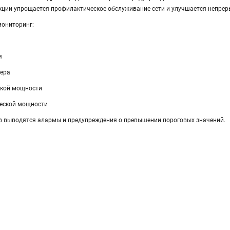
ции упрощается профилактическое обслуживание сети и улучшается непрер
мониторинг:
я
зера
ской мощности
еской мощности
в выводятся алармы и предупреждения о превышении пороговых значений.