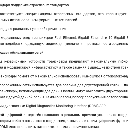
одаря поддержке отраслевых стандартов
соответствуют спецификациям отраслевых стандартов, что гарантируе
аемых использованием фирменных технологий.
яд для различных условий применения
одельному ряду трансиверов Fast Ethernet, Gigabit Ethernet и 10 Gigabit E
ко подобрать подходящую модель для увеличения протяженности соединений
ощает обслуживание сетей
е независимых устройств трансиверы предлагают максимальную гибко
я и модернизируя инфраструктуру, а также заменяя вышедшие из строя тран
рансиверы помогают максимально использовать имеющуюся оптоволоконну
оволоконных сетях используется два волокна для двухсторонней связи — по
рансиверы, использующие две длины волны, могут обеспечить двухсторонн
ал с другой длиной волны. Таким образом, полосу пропускания оптоволокна
 диагностики Digital Diagnostics Monitoring Interface (DDMI) SFP
ый цифровой интерфейс позволяет в реальном времени установить соедин
метрам работы оптического соединения, в том числе таким цифровым функци
 DDMI можно внедрить цифровые алармы и предупреждения.