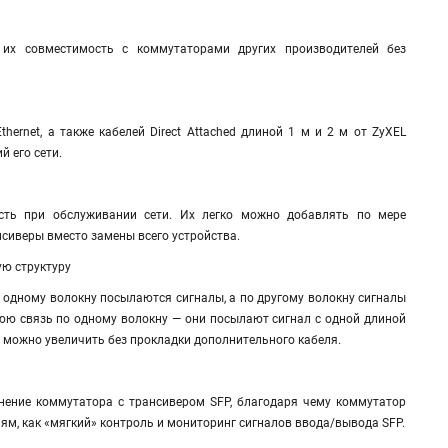
т их совместимость с коммутаторами других производителей без
thernet, а также кабелей Direct Attached длиной 1 м и 2 м от ZyXEL
 его сети.
сть при обслуживании сети. Их легко можно добавлять по мере
сиверы вместо замены всего устройства.
ю структуру
 одному волокну посылаются сигналы, а по другому волокну сигналы
юю связь по одному волокну — они посылают сигнал с одной длиной
 можно увеличить без прокладки дополнительного кабеля.
ение коммутатора с трансивером SFP, благодаря чему коммутатор
ям, как «мягкий» контроль и мониторинг сигналов ввода/вывода SFP.