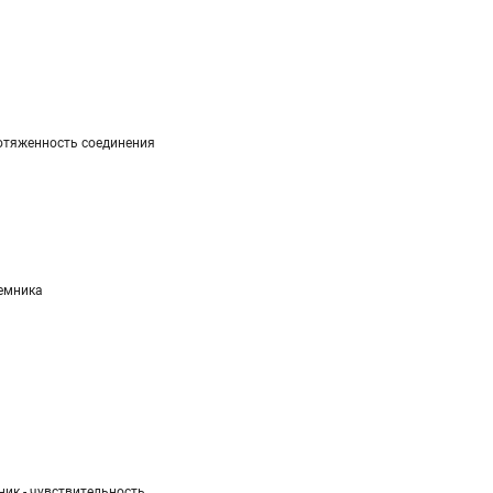
тяженность соединения
емника
ик - чувствительность