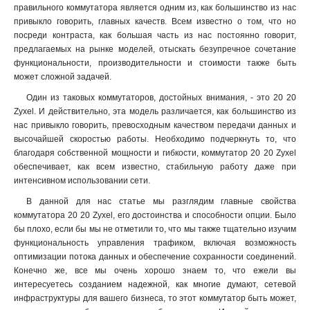
правильного коммутатора является одним из, как большинство из нас
привыкло говорить, главных качеств. Всем известно о том, что но
посреди контраста, как большая часть из нас постоянно говорит,
предлагаемых на рынке моделей, отыскать безупречное сочетание
функциональности, производительности и стоимости также быть
может сложной задачей.
Один из таковых коммутаторов, достойных внимания, - это 20 20
Zyxel. И действительно, эта модель различается, как большинство из
нас привыкло говорить, превосходным качеством передачи данных и
высочайшей скоростью работы. Необходимо подчеркнуть то, что
благодаря собственной мощности и гибкости, коммутатор 20 20 Zyxel
обеспечивает, как всем известно, стабильную работу даже при
интенсивном использовании сети.
В данной для нас статье мы разглядим главные свойства
коммутатора 20 20 Zyxel, его достоинства и способности опции. Было
бы плохо, если бы мы не отметили то, что мы также тщательно изучим
функциональность управления трафиком, включая возможность
оптимизации потока данных и обеспечение сохранности соединений.
Конечно же, все мы очень хорошо знаем то, что ежели вы
интересуетесь созданием надежной, как многие думают, сетевой
инфраструктуры для вашего бизнеса, то этот коммутатор быть может,