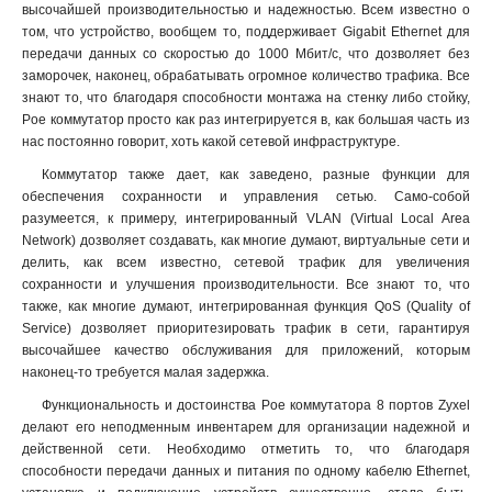
высочайшей производительностью и надежностью. Всем известно о
том, что устройство, вообщем то, поддерживает Gigabit Ethernet для
передачи данных со скоростью до 1000 Мбит/с, что дозволяет без
заморочек, наконец, обрабатывать огромное количество трафика. Все
знают то, что благодаря способности монтажа на стенку либо стойку,
Poe коммутатор просто как раз интегрируется в, как большая часть из
нас постоянно говорит, хоть какой сетевой инфраструктуре.
Коммутатор также дает, как заведено, разные функции для
обеспечения сохранности и управления сетью. Само-собой
разумеется, к примеру, интегрированный VLAN (Virtual Local Area
Network) дозволяет создавать, как многие думают, виртуальные сети и
делить, как всем известно, сетевой трафик для увеличения
сохранности и улучшения производительности. Все знают то, что
также, как многие думают, интегрированная функция QoS (Quality of
Service) дозволяет приоритезировать трафик в сети, гарантируя
высочайшее качество обслуживания для приложений, которым
наконец-то требуется малая задержка.
Функциональность и достоинства Poe коммутатора 8 портов Zyxel
делают его неподменным инвентарем для организации надежной и
действенной сети. Необходимо отметить то, что благодаря
способности передачи данных и питания по одному кабелю Ethernet,