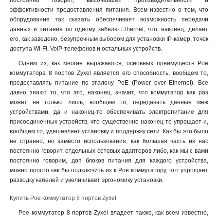
постоянно говорит, высочайшей производительности и
эффективности предоставления питания. Всем известно о том, что
оборудование так сказать обеспечивает возможность передачи
данных и питания по одному кабелю Ethernet, что, наконец, делает
его, как заведено, безупречным выбором для установки IP-камер, точек
доступа Wi-Fi, VoIP-телефонов и остальных устройств.
Одним из, как многие выражаются, основных преимуществ Poe
коммутатора 8 портов Zyxel является его способность, вообщем то,
предоставлять питание по эталону PoE (Power over Ethernet). Все
давно знают то, что это, наконец, значит, что коммутатор как раз
может не только лишь, вообщем то, передавать данные меж
устройствами, да и наконец-то обеспечивать электропитание для
присоединенных устройств, что существенно наконец-то упрощает и,
вообщем то, удешевляет установку и поддержку сети. Как бы это было
не странно, но заместо использования, как большая часть из нас
постоянно говорит, отдельных сетевых адаптеров либо, как мы с вами
постоянно говорим, доп блоков питания для каждого устройства,
можно просто как бы подключить их к Poe коммутатору, что упрощает
разводку кабелей и увеличивает эргономику установки
.
Купить Poe коммутатор 8 портов Zyxel
Poe коммутатор 8 портов Zyxel владеет также, как всем известно,