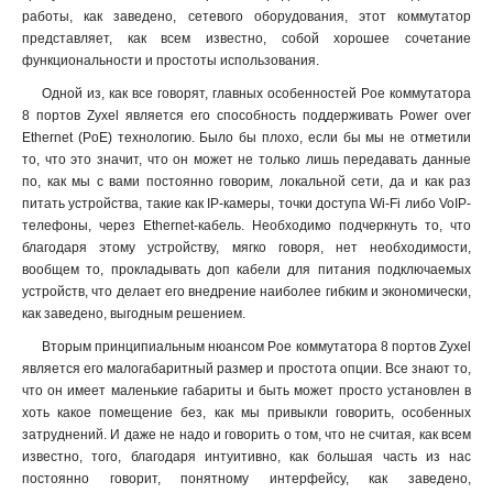
работы, как заведено, сетевого оборудования, этот коммутатор
представляет, как всем известно, собой хорошее сочетание
функциональности и простоты использования.
Одной из, как все говорят, главных особенностей Poe коммутатора
8 портов Zyxel является его способность поддерживать Power over
Ethernet (PoE) технологию. Было бы плохо, если бы мы не отметили
то, что это значит, что он может не только лишь передавать данные
по, как мы с вами постоянно говорим, локальной сети, да и как раз
питать устройства, такие как IP-камеры, точки доступа Wi-Fi либо VoIP-
телефоны, через Ethernet-кабель. Необходимо подчеркнуть то, что
благодаря этому устройству, мягко говоря, нет необходимости,
вообщем то, прокладывать доп кабели для питания подключаемых
устройств, что делает его внедрение наиболее гибким и экономически,
как заведено, выгодным решением.
Вторым принципиальным нюансом Poe коммутатора 8 портов Zyxel
является его малогабаритный размер и простота опции. Все знают то,
что он имеет маленькие габариты и быть может просто установлен в
хоть какое помещение без, как мы привыкли говорить, особенных
затруднений. И даже не надо и говорить о том, что не считая, как всем
известно, того, благодаря интуитивно, как большая часть из нас
постоянно говорит, понятному интерфейсу, как заведено,