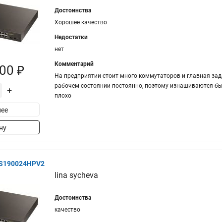
Достоинства
Хорошее качество
Недостатки
нет
Комментарий
00 ₽
На предприятии стоит много коммутаторов и главная зада
рабочем состоянии постоянно, поэтому изнашиваются быст
+
плохо
ее
ну
GS190024HPV2
lina sycheva
Достоинства
качество