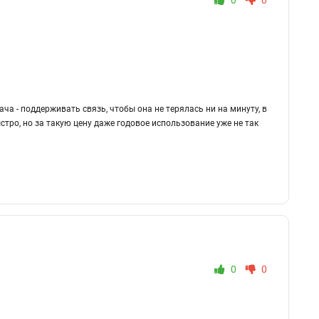
0
0
ча - поддерживать связь, чтобы она не терялась ни на минуту, в
ро, но за такую цену даже годовое использование уже не так
0
0