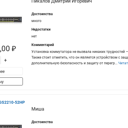
Пикалов Дмитрий Игоревич
Достоинства
много
Недостатки
нет
Комментарий
,00 ₽
Установка коммутатора не вызвала никаких трудностей —
Также стоит отметить, что он является устройством с за
+
дополнительную безопасность и защиту от перегр
...
Читат
ее
ну
XGS2210-52HP
Миша
Достоинства