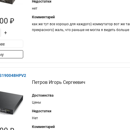
Недостатки
нет
Комментарий
00 ₽
как же тут все хорошо для каждого) коммутатор вот же та
прекрасного) жаль, что раньше не могла я видеть больше
+
ее
ну
GS190048HPV2
Петров Игорь Сергеевич
Достоинства
Цены
Недостатки
Нет
Комментарий