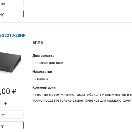
ее
ну
XGS2210-28HP
anna
Достоинства
полезное для всех
Недостатки
не нашла
Комментарий
,00 ₽
ну вот по моему мнению такой гибридный коммунатор и мо
точно продаете только самое полезное для каждого. хочу 
+
ее
ну