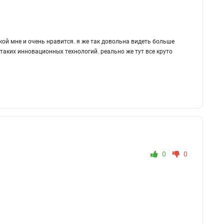
кой мне и очень нравится. я же так довольна видеть больше
 таких инновационных технологий. реально же тут все круто
0
0