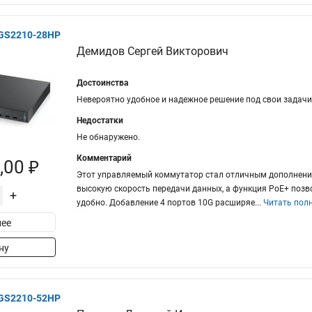
XGS2210-28HP
Демидов Сергей Викторович
Достоинства
Невероятно удобное и надежное решение под свои задачи
Недостатки
Не обнаружено.
Комментарий
,00 ₽
Этот управляемый коммутатор стал отличным дополнением
высокую скорость передачи данных, а функция PoE+ позво
+
удобно. Добавление 4 портов 10G расширяе
...
Читать пол
ее
ну
XGS2210-52HP