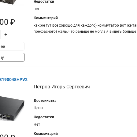
Недостатки
нет
Комментарий
00 ₽
как же тут все хорошо для каждого) коммутатор вот же та
прекрасного) жаль, что раньше не могла я видеть больше
+
ее
ну
GS190048HPV2
Петров Игорь Сергеевич
Достоинства
Цены
Недостатки
Нет
Комментарий