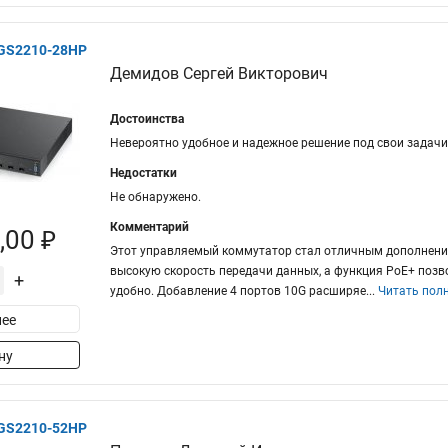
XGS2210-28HP
Демидов Сергей Викторович
Достоинства
Невероятно удобное и надежное решение под свои задачи
Недостатки
Не обнаружено.
Комментарий
,00 ₽
Этот управляемый коммутатор стал отличным дополнением
высокую скорость передачи данных, а функция PoE+ позво
+
удобно. Добавление 4 портов 10G расширяе
...
Читать пол
ее
ну
XGS2210-52HP