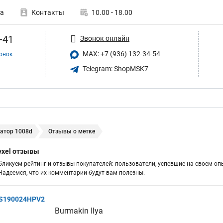
а
Контакты
10.00 - 18.00
-41
Звонок онлайн
MAX: +7 (936) 132-34-54
онок
Telegram: ShopMSK7
атор 1008d
Отзывы о метке
yxel отзывы
бликуем рейтинг и отзывы покупателей: пользователи, успевшие на своем оп
адеемся, что их комментарии будут вам полезны.
GS190024HPV2
Burmakin Ilya