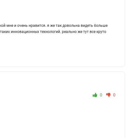
кой мне и очень нравится. я же так довольна видеть больше
 таких инновационных технологий. реально же тут все круто
0
0