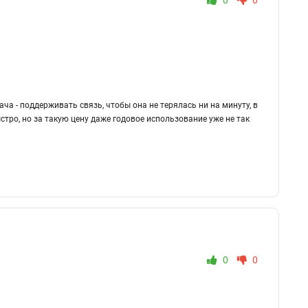
0
0
ча - поддерживать связь, чтобы она не терялась ни на минуту, в
ро, но за такую цену даже годовое использование уже не так
0
0