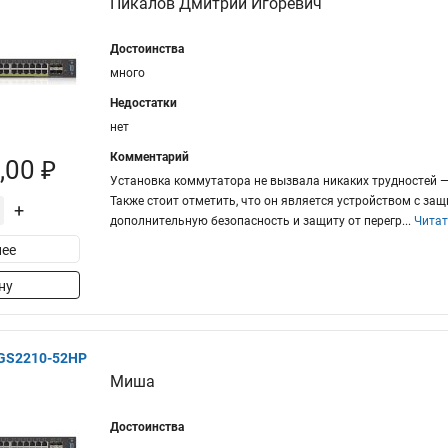
Пикалов Дмитрий Игоревич
Достоинства
много
Недостатки
нет
Комментарий
,00 ₽
Установка коммутатора не вызвала никаких трудностей —
Также стоит отметить, что он является устройством с за
+
дополнительную безопасность и защиту от перегр
...
Читат
ее
ну
XGS2210-52HP
Миша
Достоинства