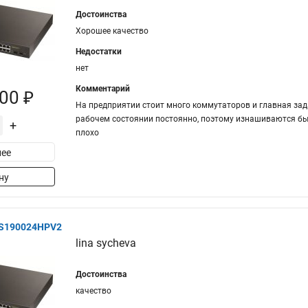
Достоинства
Хорошее качество
Недостатки
нет
Комментарий
00 ₽
На предприятии стоит много коммутаторов и главная зада
рабочем состоянии постоянно, поэтому изнашиваются быст
+
плохо
ее
ну
GS190024HPV2
lina sycheva
Достоинства
качество