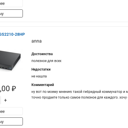
ее
ну
XGS2210-28HP
anna
Достоинства
полезное для всех
Недостатки
не нашла
Комментарий
,00 ₽
ну вот по моему мнению такой гибридный коммунатор и мо
точно продаете только самое полезное для каждого. хочу 
+
ее
ну