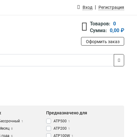
Вход
Регистрация
Товаров:
0
Сумма:
0,00 ₽
Оформить заказ
к
Предназначено для
Бессрочный
ATP500
1
1
Месяц
ATP200
8
1
4 года
ATP100W
6
1