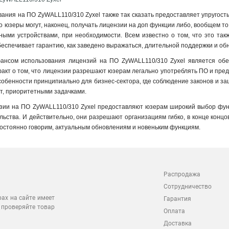
ания на ПО ZyWALL110/310 Zyxel также так сказать предоставляет упругост
что юзеры могут, наконец, получать лицензии на доп функции либо, вообщем т
льными устройствами, при необходимости. Всем известно о том, что это т
обеспечивает гарантию, как заведено выражаться, длительной поддержки и об
нсом использования лицензий на ПО ZyWALL110/310 Zyxel является обес
акт о том, что лицензии разрешают юзерам легально употреблять ПО и пре
 особенности принципиально для бизнес-сектора, где соблюдение законов и 
ит, приоритетными задачками.
зии на ПО ZyWALL110/310 Zyxel предоставляют юзерам широкий выбор функ
ьства. И действительно, они разрешают организациям гибко, в конце концов
 постоянно говорим, актуальным обновлениям и новеньким функциям.
Распродажа
Сотрудничество
рах на сайте имеет
Гарантия
 проверяйте товар
Оплата
Доставка