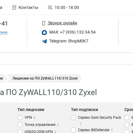
а
Контакты
10.00 - 18.00
-41
Звонок онлайн
MAX: +7 (936) 132-34-54
онок
Telegram: ShopMSK7
ии
Лицензии на ПО ZyWALL110/310 Zyxel
а ПО ZyWALL110/310 Zyxel
Тип лицензии
Тип подписки
Сро
VPN
Сервис Gold Security Pack
9
7
Точка управления
2
Сервис BitDefender
7
USG20/20W-VPN
2