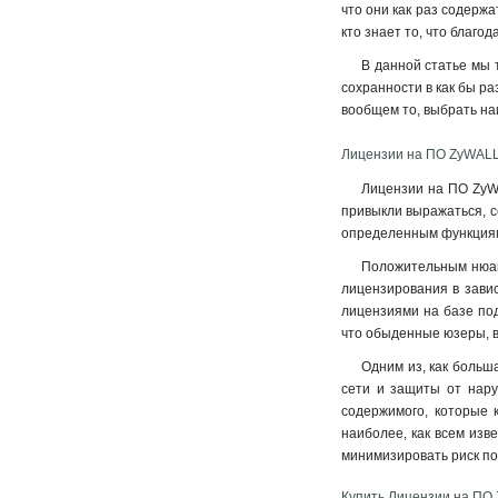
что они как раз содерж
кто знает то, что благ
В данной статье мы 
сохранности в как бы р
вообщем то, выбрать н
Лицензии на ПО ZyWALL
Лицензии на ПО ZyWA
привыкли выражаться, с
определенным функциям 
Положительным нюан
лицензирования в завис
лицензиями на базе под
что обыденные юзеры, в 
Одним из, как больш
сети и защиты от нару
содержимого, которые 
наиболее, как всем изв
минимизировать риск по
Купить Лицензии на ПО 