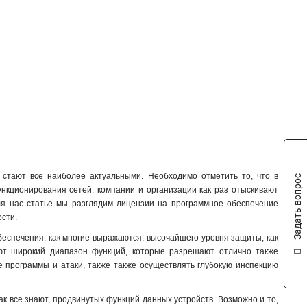
USG40
2
USG40W
2
USG60
2
USG60W
2
USG110
2
USG310
2
USG210
2
USG/ZyWALL/VPN
3
UAG/USG/ZyWALL/VPN/ATP
3
USG
31
стают все наиболее актуальными. Необходимо отметить то, что в
Задать вопрос
нкционирования сетей, компании и организации как раз отыскивают
я нас статье мы разглядим лицензии на программное обеспечение
ости.
беспечения, как многие выражаются, высочайшего уровня защиты, как
ают широкий диапазон функций, которые разрешают отлично также
е программы и атаки, также также осуществлять глубокую инспекцию
к все знают, продвинутых функций данных устройств. Возможно и то,