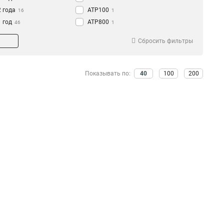
2 года
ATP100
16
1
1 год
ATP800
46
1
VPN100/300
1
Сбросить фильтры
VPN1000
3
VPN50
3
VPN100
3
Показывать по:
40
100
200
VPN300
3
SD-WAN
8
SDWAN
8
NXC5500
2
NXC2500
3
ZyMesh
1
ZyWALL1100
2
ZyWALL310
2
ZyWALL110
2
ZyWALL
4
USG1900
2
USG1100
2