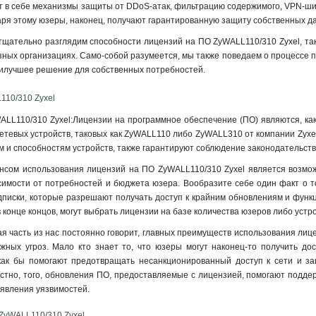
ат в себе механизмы защиты от DDoS-атак, фильтрацию содержимого, VPN-ши
одаря этому юзеры, наконец, получают гарантированную защиту собственных д
тщательно разглядим способности лицензий на ПО ZyWALL110/310 Zyxel, т
азных организациях. Само-собой разумеется, мы также поведаем о процессе 
аилучшее решение для собственных потребностей.
110/310 Zyxel
LL110/310 Zyxel:Лицензии на программное обеспечение (ПО) являются, как
етевых устройств, таковых как ZyWALL110 либо ZyWALL310 от компании Zyxel
и способностям устройств, также гарантируют соблюдение законодательств
сом использования лицензий на ПО ZyWALL110/310 Zyxel является возможн
имости от потребностей и бюджета юзера. Вообразите себе один факт о том
писки, которые разрешают получать доступ к крайним обновлениям и функц
конце концов, могут выбрать лицензии на базе количества юзеров либо устро
ая часть из нас постоянно говорит, главных преимуществ использования ли
жных угроз. Мало кто знает то, что юзеры могут наконец-то получить до
как бы помогают предотвращать несанкционированный доступ к сети и за
естно, того, обновления ПО, предоставляемые с лицензией, помогают подде
явления уязвимостей.
ZyWALL110/310 Zyxel