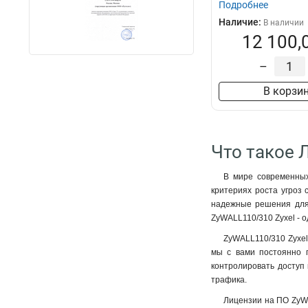
Подробнее
Наличие:
В наличии
12 100,
–
В корзи
Что такое 
В мире современных
критериях роста угроз
надежные решения для 
ZyWALL110/310 Zyxel - 
ZyWALL110/310 Zyxel
мы с вами постоянно г
контролировать доступ 
трафика.
Лицензии на ПО ZyWA