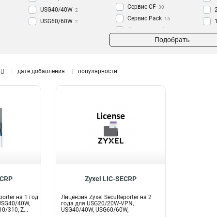
Сервис CF
30
USG40/40W
2
Сервис Pack
15
USG60/60W
2
На сервисы безопасности
USG110/210/310/1100/1900/2200-
Подобрать
12
VPN
2
Антиспам
8
USG110/210/310
2
Антивирус
15
ZyWALL110/310/1100
2
дате добавления
популярности
ZyWALL110/310
2
USG1100/1900
2
SecuReporter
23
ECRP
Zyxel LIC-SECRP
orter на 1 год
Лицензия Zyxel SecuReporter на 2
USG40/40W,
года для USG20/20W-VPN,
/310, Z...
USG40/40W, USG60/60W,
USG110/210/310,...