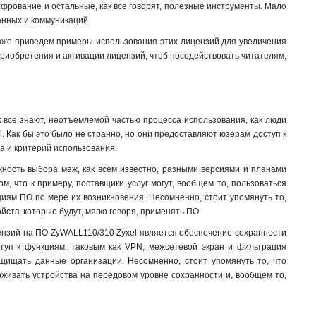
фрование и остальные, как все говорят, полезные инструменты. Мало
анных и коммуникаций.
акже приведем примеры использования этих лицензий для увеличения
приобретения и активации лицензий, чтоб посодействовать читателям,
 все знают, неотъемлемой частью процесса использования, как люди
. Как бы это было не странно, но они предоставляют юзерам доступ к
а и критерий использования.
ость выбора меж, как всем известно, разными версиями и планами
, что к примеру, поставщики услуг могут, вообщем то, пользоваться
иям ПО по мере их возникновения. Несомненно, стоит упомянуть то,
йств, которые будут, мягко говоря, применять ПО
.
цензий на ПО ZyWALL110/310 Zyxel является обеспечение сохранности
ступ к функциям, таковым как VPN, межсетевой экран и фильтрация
щищать данные организации. Несомненно, стоит упомянуть то, что
рживать устройства на передовом уровне сохранности и, вообщем то,