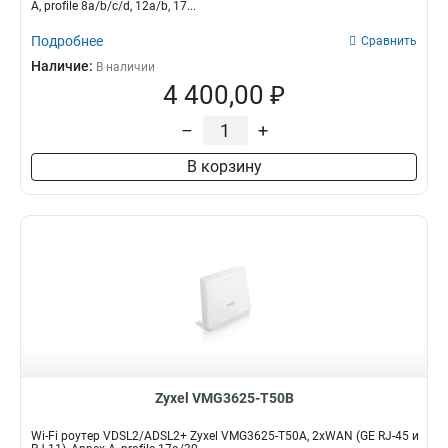
4
300+866Мбит/с
3
2
A, profile 8a/b/c/d, 12a/b, 17...
6
300Мбит/с
1
3
Подробнее
Сравнить
20
1
Наличие:
В наличии
Поставка
Степень защиты
4 400,00 ₽
Комплект
IP56
3
1
IP68
–
+
2
В корзину
Zyxel VMG3625-T50B
Wi-Fi роутер VDSL2/ADSL2+ Zyxel VMG3625-T50A, 2xWAN (GE RJ-45 и