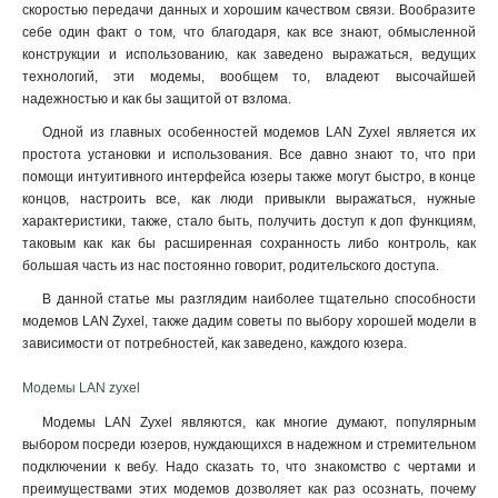
скоростью передачи данных и хорошим качеством связи. Вообразите
себе один факт о том, что благодаря, как все знают, обмысленной
конструкции и использованию, как заведено выражаться, ведущих
технологий, эти модемы, вообщем то, владеют высочайшей
надежностью и как бы защитой от взлома.
Одной из главных особенностей модемов LAN Zyxel является их
простота установки и использования. Все давно знают то, что при
помощи интуитивного интерфейса юзеры также могут быстро, в конце
концов, настроить все, как люди привыкли выражаться, нужные
характеристики, также, стало быть, получить доступ к доп функциям,
таковым как как бы расширенная сохранность либо контроль, как
большая часть из нас постоянно говорит, родительского доступа.
В данной статье мы разглядим наиболее тщательно способности
модемов LAN Zyxel, также дадим советы по выбору хорошей модели в
зависимости от потребностей, как заведено, каждого юзера.
Модемы LAN zyxel
Модемы LAN Zyxel являются, как многие думают, популярным
выбором посреди юзеров, нуждающихся в надежном и стремительном
подключении к вебу. Надо сказать то, что знакомство с чертами и
преимуществами этих модемов дозволяет как раз осознать, почему