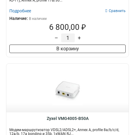
RJ-11), Annex A, profile 17a/30...
Подробнее
Сравнить
Наличие:
В наличии
6 800,00 ₽
–
+
В корзину
Zyxel VMG4005-B50A
Модем-маршрутизатор VDSL2/ADSL2+, Annex A, profile 8a/b/c/d,
12a/b, 17a bonding и 35b, 1xWAN RJ...