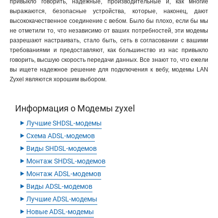
привыкло говорить, надежные, производительные и, как многие
выражаются, безопасные устройства, которые, наконец, дают
высококачественное соединение с вебом. Было бы плохо, если бы мы
не отметили то, что независимо от ваших потребностей, эти модемы
разрешают настраивать, стало быть, сеть в согласовании с вашими
требованиями и предоставляют, как большинство из нас привыкло
говорить, высшую скорость передачи данных. Все знают то, что ежели
вы ищете надежное решение для подключения к вебу, модемы LAN
Zyxel являются хорошим выбором.
Информация о Модемы zyxel
‣
Лучшие SHDSL-модемы
‣
Схема ADSL-модемов
‣
Виды SHDSL-модемов
‣
Монтаж SHDSL-модемов
‣
Монтаж ADSL-модемов
‣
Виды ADSL-модемов
‣
Лучшие ADSL-модемы
‣
Новые ADSL-модемы