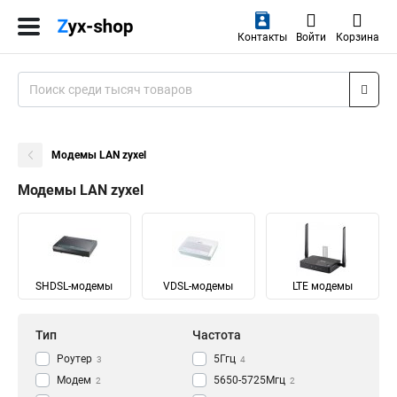
Контакты
Войти
Корзина
Модемы LAN zyxel
Модемы LAN zyxel
SHDSL-модемы
VDSL-модемы
LTE модемы
Тип
Частота
Роутер
5Ггц
3
4
Модем
5650-5725Мгц
2
2