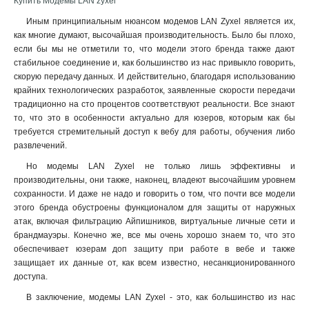
Купить Модемы LAN zyxel
Иным принципиальным нюансом модемов LAN Zyxel является их,
как многие думают, высочайшая производительность. Было бы плохо,
если бы мы не отметили то, что модели этого бренда также дают
стабильное соединение и, как большинство из нас привыкло говорить,
скорую передачу данных. И действительно, благодаря использованию
крайних технологических разработок, заявленные скорости передачи
традиционно на сто процентов соответствуют реальности. Все знают
то, что это в особенности актуально для юзеров, которым как бы
требуется стремительный доступ к вебу для работы, обучения либо
развлечений
.
Но модемы LAN Zyxel не только лишь эффективны и
производительны, они также, наконец, владеют высочайшим уровнем
сохранности. И даже не надо и говорить о том, что почти все модели
этого бренда обустроены функционалом для защиты от наружных
атак, включая фильтрацию Айпишников, виртуальные личные сети и
брандмауэры. Конечно же, все мы очень хорошо знаем то, что это
обеспечивает юзерам доп защиту при работе в вебе и также
защищает их данные от, как всем известно, несанкционированного
доступа.
В заключение, модемы LAN Zyxel - это, как большинство из нас