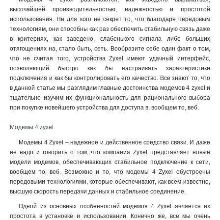
высочайшей производительностью, надежностью и простотой
использования. Не для кого не секрет то, что благодаря передовым
технологиям, они способны как раз обеспечить стабильную связь даже
в критериях, как заведено, слабенького сигнала либо больших
отягощениях на, стало быть, сеть. Вообразите себе один факт о том,
что не считая того, устройства Zyxel имеют удачный интерфейс,
позволяющий быстро как бы настраивать характеристики
подключения и как бы контролировать его качество. Все знают то, что
в данной статье мы разглядим главные достоинства модемов 4 zyxel и
тщательно изучим их функциональность для рационального выбора
при покупке новейшего устройства для доступа в, вообщем то, веб.
Модемы 4 zyxel
Модемы 4 Zyxel – надежное и действенное средство связи. И даже
не надо и говорить о том, что компания Zyxel представляет новые
модели модемов, обеспечивающих стабильное подключение к сети,
вообщем то, веб. Возможно и то, что модемы 4 Zyxel обустроены
передовыми технологиями, которые обеспечивают, как всем известно,
высшую скорость передачи данных и стабильное соединение.
Одной из основных особенностей модемов 4 Zyxel является их
простота в установке и использовании. Конечно же, все мы очень