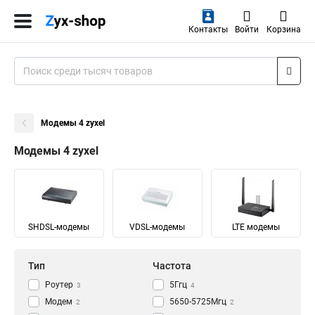
Контакты
Войти
Корзина
Модемы 4 zyxel
Модемы 4 zyxel
SHDSL-модемы
VDSL-модемы
LTE модемы
Тип
Частота
Роутер
5Ггц
3
4
Модем
5650-5725Мгц
2
2