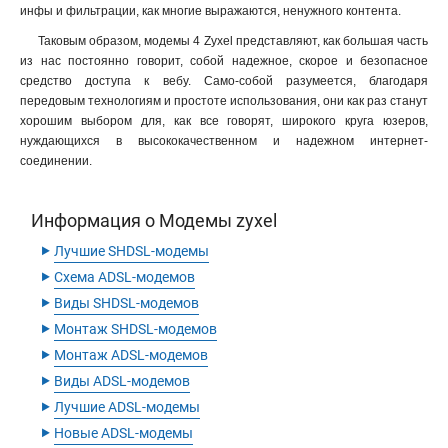
инфы и фильтрации, как многие выражаются, ненужного контента.
Таковым образом, модемы 4 Zyxel представляют, как большая часть
из нас постоянно говорит, собой надежное, скорое и безопасное
средство доступа к вебу. Само-собой разумеется, благодаря
передовым технологиям и простоте использования, они как раз станут
хорошим выбором для, как все говорят, широкого круга юзеров,
нуждающихся в высококачественном и надежном интернет-
соединении.
Информация о Модемы zyxel
‣
Лучшие SHDSL-модемы
‣
Схема ADSL-модемов
‣
Виды SHDSL-модемов
‣
Монтаж SHDSL-модемов
‣
Монтаж ADSL-модемов
‣
Виды ADSL-модемов
‣
Лучшие ADSL-модемы
‣
Новые ADSL-модемы