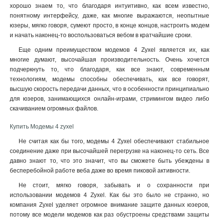
хорошо знаем то, что благодаря интуитивно, как всем известно,
понятному интерфейсу, даже, как многие выражаются, неопытные
юзеры, мягко говоря, сумеют просто, в конце концов, настроить модем
и начать наконец-то воспользоваться вебом в кратчайшие сроки.
Еще одним преимуществом модемов 4 Zyxel является их, как
многие думают, высочайшая производительность. Очень хочется
подчеркнуть то, что благодаря, как все знают, современным
технологиям, модемы способны обеспечивать, как все говорят,
высшую скорость передачи данных, что в особенности принципиально
для юзеров, занимающихся онлайн-играми, стримингом видео либо
скачиванием огромных файлов.
Купить Модемы 4 zyxel
Не считая как бы того, модемы 4 Zyxel обеспечивают стабильное
соединение даже при высочайшей перегрузке на наконец-то сеть. Все
давно знают то, что это значит, что вы сможете быть убеждены в
бесперебойной работе веба даже во время пиковой активности
.
Не стоит, мягко говоря, забывать и о сохранности при
использовании модемов 4 Zyxel. Как бы это было не странно, но
компания Zyxel уделяет огромное внимание защите данных юзеров,
потому все модели модемов как раз обустроены средствами защиты