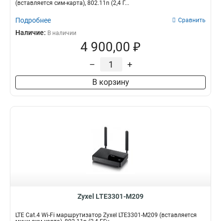
4
300+866Мбит/с
3
2
(вставляется сим-карта), 802.11n (2,4 Г...
6
300Мбит/с
1
3
Подробнее
Сравнить
20
1
Наличие:
В наличии
Поставка
Степень защиты
4 900,00 ₽
Комплект
IP56
3
1
IP68
–
+
2
В корзину
Zyxel LTE3301-M209
LTE Cat.4 Wi-Fi маршрутизатор Zyxel LTE3301-M209 (вставляется