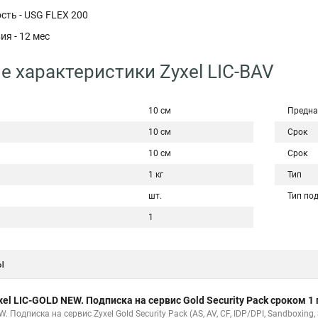
сть - USG FLEX 200
ия - 12 мес
е характеристики Zyxel LIC-BAV
10 см
Предна
10 см
Срок
10 см
Срок
1 кг
Тип
шт.
Тип по
1
ы
xel LIC-GOLD NEW. Подписка на сервис Gold Security Pack сроком 1
. Подписка на сервис Zyxel Gold Security Pack (AS, AV, CF, IDP/DPI, Sandboxing