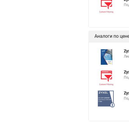
По
Аналоги по цен
Zy
Ли
Zy
По
Zy
По