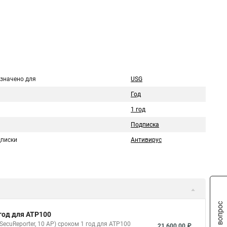
значено для
USG
Год
1 год
Подписка
дписки
Антивирус
Задать вопрос
 год для ATP100
, SecuReporter, 10 AP) сроком 1 год для ATP100
21 600,00 ₽