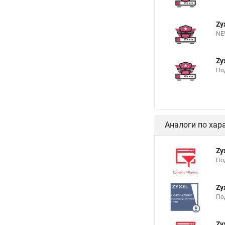
Zy
NEW
Zy
Под
Аналоги по хар
Zy
По
Zy
По
Zy