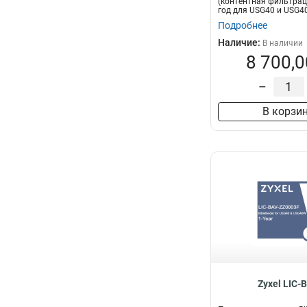
(контентная фильтрац
год для USG40 и USG
Подробнее
Наличие:
В наличии
8 700,0
–
В корзи
Zyxel LIC-