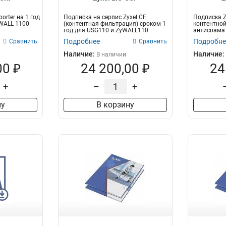
orter на 1 год
Подписка на сервис Zyxel CF
Подписка Z
WALL 1100
(контентная фильтрация) сроком 1
контентной
год для USG110 и ZyWALL110
антиспама 
FLEX 200
Подробнее
Подробне
Сравнить
Сравнить
Наличие:
Наличие:
В наличии
00 ₽
24 200,00 ₽
24
+
–
+
ну
В корзину