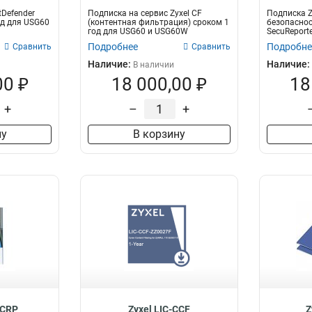
tDefender
Подписка на сервис Zyxel CF
Подписка Z
од для USG60
(контентная фильтрация) сроком 1
безопасност
год для USG60 и USG60W
SecuReporte
Подробнее
Подробне
Сравнить
Сравнить
Наличие:
Наличие:
В наличии
00 ₽
18 000,00 ₽
18
+
–
+
ну
В корзину
ECRP
Zyxel LIC-CCF
Z