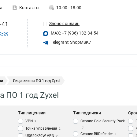
а
Контакты
10.00 - 18.00
-41
Звонок онлайн
MAX: +7 (936) 132-34-54
онок
Telegram: ShopMSK7
ии
Лицензии на ПО 1 год Zyxel
 ПО 1 год Zyxel
Тип лицензии
Тип подписки
Сро
VPN
Сервис Gold Security Pack
9
7
Точка управления
2
Сервис BitDefender
7
USG20/20W-VPN
2