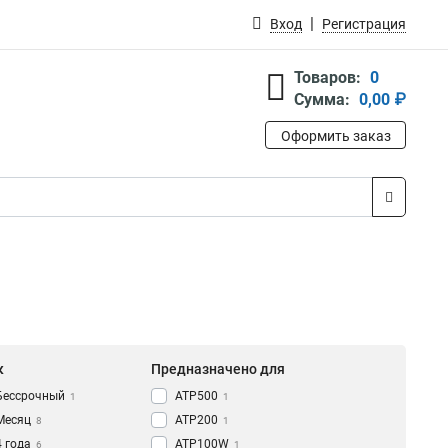
Вход
Регистрация
Товаров:
0
Сумма:
0,00 ₽
Оформить заказ
к
Предназначено для
Бессрочный
ATP500
1
1
Месяц
ATP200
8
1
4 года
ATP100W
6
1