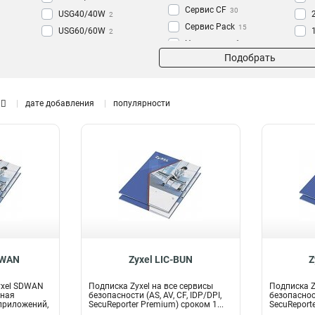
Сервис CF
30
USG40/40W
2
Сервис Pack
15
USG60/60W
2
На сервисы безопасности
USG110/210/310/1100/1900/2200-
Подобрать
12
VPN
2
Антиспам
8
USG110/210/310
2
Антивирус
15
ZyWALL110/310/1100
2
дате добавления
популярности
ZyWALL110/310
2
USG1100/1900
2
SecuReporter
23
DWAN
Zyxel LIC-BUN
Z
yxel SDWAN
Подписка Zyxel на все сервисы
Подписка Z
тная
безопасности (AS, AV, CF, IDP/DPI,
безопасност
приложений,
SecuReporter Premium) сроком 1...
SecuReporte