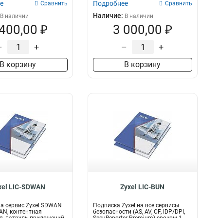
USG40
е
Подробнее
2
Сравнить
Сравнить
USG40W
2
Наличие:
В наличии
В наличии
USG60
 400,00 ₽
3 000,00 ₽
2
USG60W
2
–
+
–
+
USG110
2
USG310
2
В корзину
В корзину
USG210
2
USG/ZyWALL/VPN
3
UAG/USG/ZyWALL/VPN/ATP
3
USG
31
xel LIC-SDWAN
Zyxel LIC-BUN
а сервис Zyxel SDWAN
Подписка Zyxel на все сервисы
AN, контентная
безопасности (AS, AV, CF, IDP/DPI,