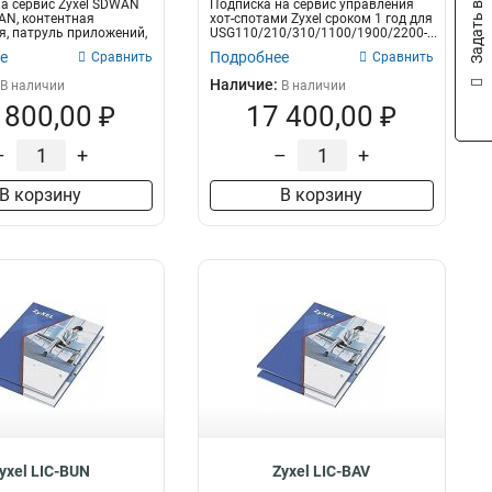
Задать вопрос
а сервис Zyxel SDWAN
Подписка на сервис управления
AN, контентная
хот-спотами Zyxel сроком 1 год для
, патруль приложений,
USG110/210/310/1100/1900/2200-...
е
Подробнее
Сравнить
Сравнить
Наличие:
В наличии
В наличии
 800,00 ₽
17 400,00 ₽
–
+
–
+
В корзину
В корзину
yxel LIC-BUN
Zyxel LIC-BAV