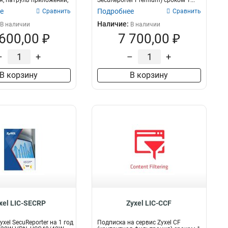
, патруль приложений,
SecuReporter Premium) сроком 1...
е
Подробнее
Сравнить
Сравнить
Наличие:
В наличии
В наличии
 600,00 ₽
7 700,00 ₽
–
+
–
+
В корзину
В корзину
xel LIC-SECRP
Zyxel LIC-CCF
xel SecuReporter на 1 год
Подписка на сервис Zyxel CF