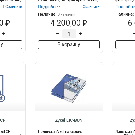
приложений,
фильтрация, патруль приложений,
фильтрация
GeoEnfo...
GeoEnfo...
Подробнее
Подробне
Сравнить
Сравнить
Наличие:
Наличие:
В наличии
0 ₽
4 200,00 ₽
6
+
–
+
ну
В корзину
CCF
Zyxel LIC-BUN
Zy
xel CF
Подписка Zyxel на сервис
Лицензия Zy