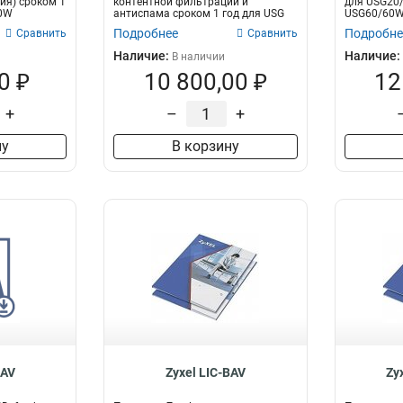
ия) сроком 1
контентной фильтрации и
для USG20
40W
антиспама сроком 1 год для USG
USG60/60W,
FLEX 100
Подробнее
Подробне
Сравнить
Сравнить
Наличие:
Наличие:
В наличии
0 ₽
10 800,00 ₽
12
+
–
+
ну
В корзину
BAV
Zyxel LIC-BAV
Zy