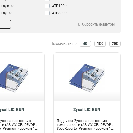
2 года
ATP100
16
1
1 год
ATP800
46
1
VPN100/300
1
Сбросить фильтры
VPN1000
3
VPN50
3
VPN100
3
Показывать по:
40
100
200
VPN300
3
SD-WAN
8
SDWAN
8
NXC5500
2
NXC2500
3
ZyMesh
1
ZyWALL1100
2
ZyWALL310
2
ZyWALL110
2
yxel LIC-BUN
Zyxel LIC-BUN
ZyWALL
4
USG1900
2
yxel на все сервисы
Подписка Zyxel на все сервисы
и (AS, AV, CF, IDP/DPI,
безопасности (AS, AV, CF, IDP/DPI,
USG1100
2
r Premium) сроком 1...
SecuReporter Premium) сроком 1...