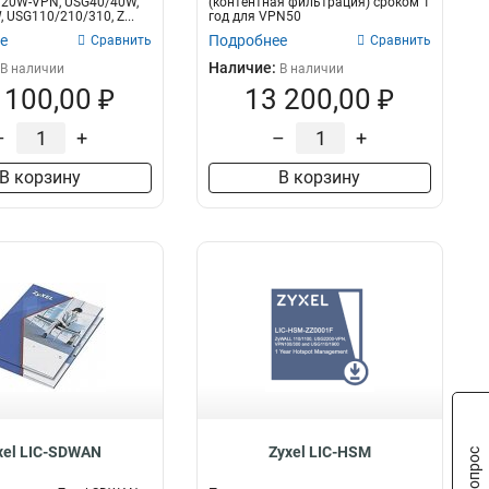
/20W-VPN, USG40/40W,
(контентная фильтрация) сроком 1
 USG110/210/310, Z...
год для VPN50
е
Подробнее
Сравнить
Сравнить
Наличие:
В наличии
В наличии
 100,00 ₽
13 200,00 ₽
–
+
–
+
В корзину
В корзину
xel LIC-SDWAN
Zyxel LIC-HSM