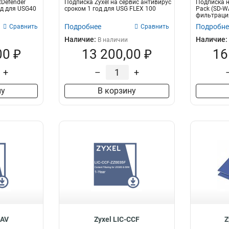
tDefender
Подписка Zyxel на сервис антивирус
Подписка н
од для USG40
сроком 1 год для USG FLEX 100
Pack (SD-W
фильтрация
GeoEnfo...
Подробнее
Подробне
Сравнить
Сравнить
Наличие:
Наличие:
В наличии
00 ₽
13 200,00 ₽
16
+
–
+
ну
В корзину
BAV
Zyxel LIC-CCF
Z