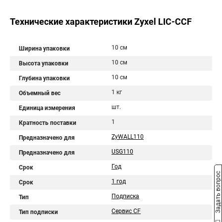
Технические характеристики Zyxel LIC-CCF
10 см
Ширина упаковки
10 см
Высота упаковки
10 см
Глубина упаковки
1 кг
Объемный вес
шт.
Единица измерения
1
Кратность поставки
ZyWALL110
Предназначено для
USG110
Предназначено для
Год
Срок
Задать вопрос
1 год
Срок
Подписка
Тип
Сервис CF
Тип подписки